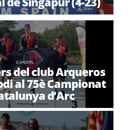
l de Singapur (4-23)
ESPORTS
rs del club Arqueros
odi al 75è Campionat
atalunya d’Arc