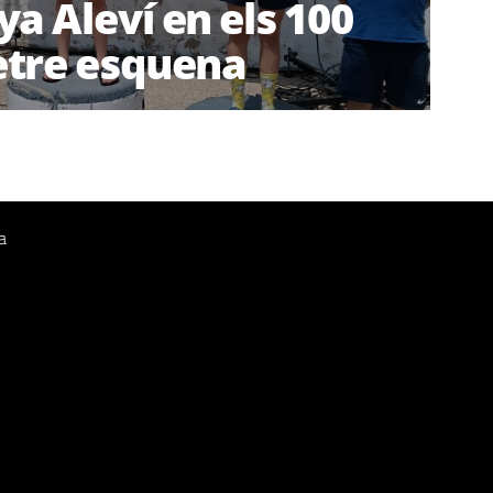
a Aleví en els 100
tre esquena
a