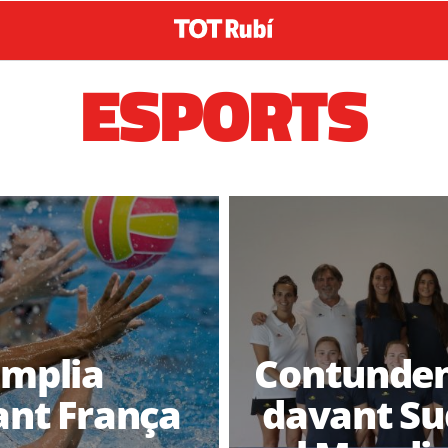
ESPORTS
àmplia
Contundent
ant França
davant Su