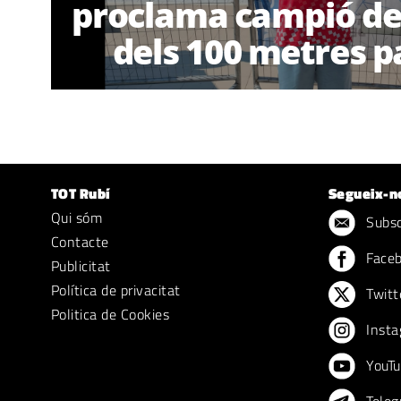
proclama campió de
dels 100 metres p
TOT Rubí
Segueix-n
Qui sóm
Subscr
Contacte
Face
Publicitat
Política de privacitat
Twitt
Politica de Cookies
Insta
YouTu