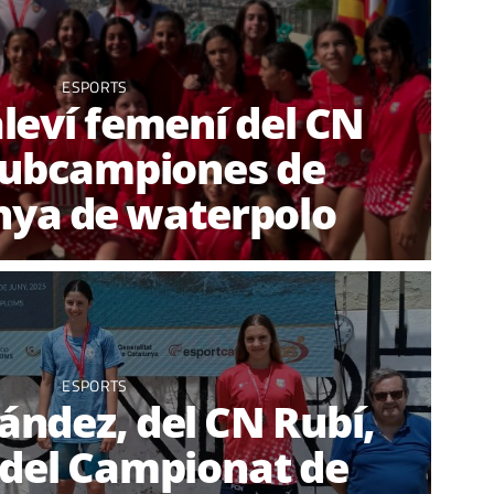
ESPORTS
aleví femení del CN
subcampiones de
nya de waterpolo
ESPORTS
ández, del CN Rubí,
 del Campionat de