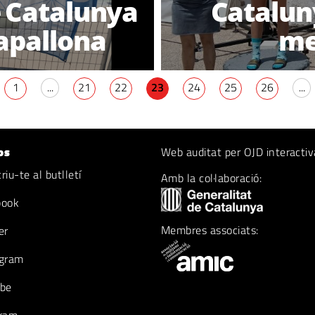
 Catalunya
Cataluny
apallona
me
1
...
21
22
23
24
25
26
...
os
Web auditat per OJD interactiv
iu-te al butlletí
Amb la col·laboració:
book
Membres associats:
er
gram
be