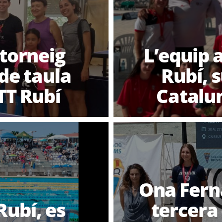
 torneig
L’equip 
de taula
Rubí, 
TT Rubí
Catalu
Ona Fern
Rubí, es
tercera