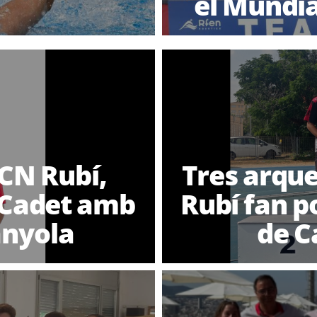
el Mundia
 CN Rubí,
Tres arque
 Cadet amb
Rubí fan p
anyola
de C