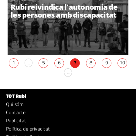
Rubí reivindica l'autonomia de
les persones amb discapacitat
1
...
5
6
7
8
9
10
...
TOT Rubí
Qui sóm
Contacte
Publicitat
Política de privacitat