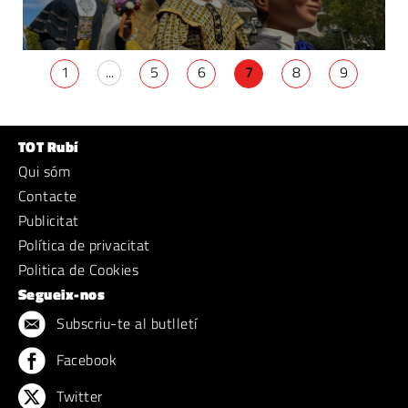
1
...
5
6
7
8
9
TOT Rubí
Qui sóm
Contacte
Publicitat
Política de privacitat
Politica de Cookies
Segueix-nos
Subscriu-te al butlletí
Facebook
Twitter