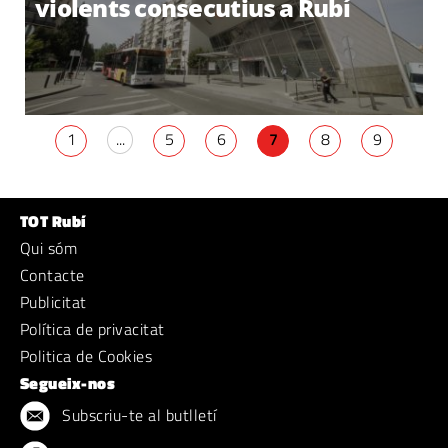
violents consecutius a Rubí
1
...
5
6
7
8
9
TOT Rubí
Qui sóm
Contacte
Publicitat
Política de privacitat
Politica de Cookies
Segueix-nos
Subscriu-te al butlletí