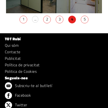
1
...
2
3
4
5
TOT Rubí
Qui sóm
Contacte
Publicitat
Política de privacitat
Politica de Cookies
Segueix-nos
Subscriu-te al butlletí
Facebook
Twitter