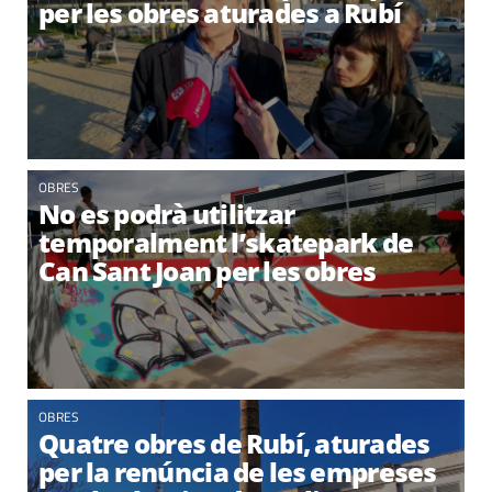
per les obres aturades a Rubí
OBRES
No es podrà utilitzar
temporalment l’skatepark de
Can Sant Joan per les obres
OBRES
Quatre obres de Rubí, aturades
per la renúncia de les empreses