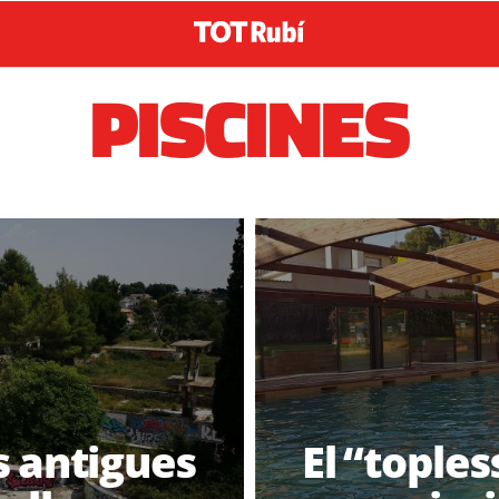
PISCINES
s antigues
El “tople