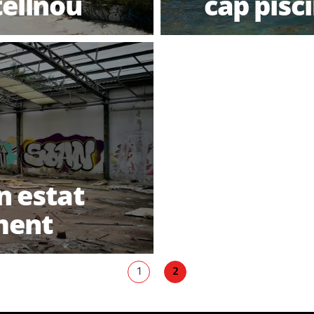
tellnou
cap pisc
en estat
ment
1
2