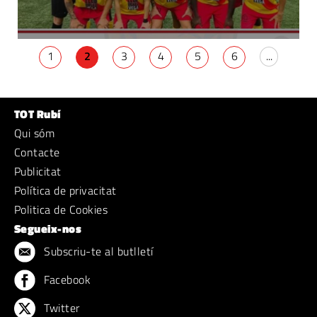
1
2
3
4
5
6
...
TOT Rubí
Qui sóm
Contacte
Publicitat
Política de privacitat
Politica de Cookies
Segueix-nos
Subscriu-te al butlletí
Facebook
Twitter