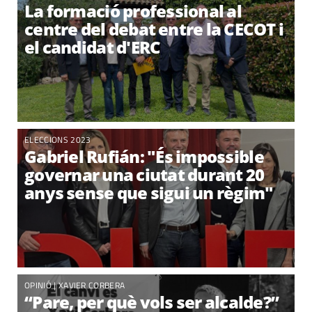
La formació professional al
centre del debat entre la CECOT i
el candidat d'ERC
ELECCIONS 2023
Gabriel Rufián: "És impossible
governar una ciutat durant 20
anys sense que sigui un règim"
OPINIÓ |
XAVIER CORBERA
“Pare, per què vols ser alcalde?”