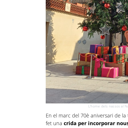
L'home dels nassos al N
En el marc del 70è aniversari de la 
fet una
crida per incorporar nou