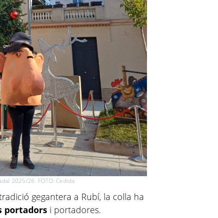
adal 2025/26. FOTO: Cedida
tradició gegantera a Rubí, la colla ha
s portadors
i portadores.