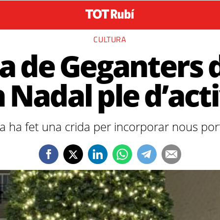
CULTURA
la de Geganters 
 Nadal ple d’act
la ha fet una crida per incorporar nous po