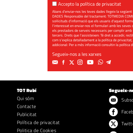
Accepto la
política de privacitat
Abans d'enviar-nos les teves dades llegeix la seg
DADES Responsable del tractament: TOTMEDIA COMUNIC
sol·licituds d'informació que els usuaris d'aquest for
l'interessat en enviar-nos el formulari amb les seves d
els prestadors de serveis necessaris per complir amb 
tercers. Drets que l'assisteixen: Té dret a accedir, rect
com s'explica detalladament a la política de privacitat,
addicional: Per a més informació consultin la
política 
Segueix-nos a les xarxes
TOT Rubí
Segueix-n
Qui sóm
Subscr
Contacte
Face
Publicitat
Política de privacitat
Twitt
Politica de Cookies