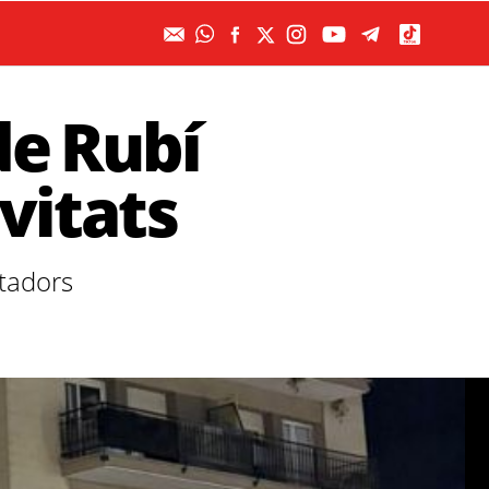
de Rubí
ivitats
rtadors