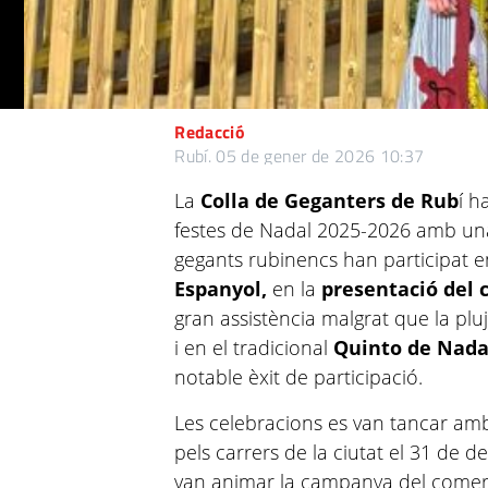
Redacció
Rubí.
05 de gener de 2026 10:37
La
Colla de Geganters de Rub
í h
festes de Nadal 2025-2026 amb una 
gegants rubinencs han participat e
Espanyol,
en la
presentació del
gran assistència malgrat que la pluj
i en el tradicional
Quinto de Nada
notable èxit de participació.
Les celebracions es van tancar amb 
pels carrers de la ciutat el 31 de
van animar la campanya del comerç