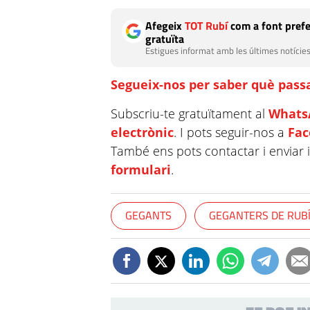
Afegeix
TOT Rubí
com a font prefe
gratuïta
Estigues informat amb les últimes notícies
Segueix-nos per saber què passa
Subscriu-te gratuïtament al
Whats
electrònic
. I pots seguir-nos a
Fa
També ens pots contactar i enviar 
formulari
.
GEGANTS
GEGANTERS DE RUB