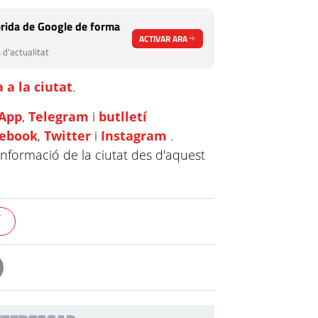
rida de Google de forma
ACTIVAR ARA
 d'actualitat
 a la ciutat
.
App
,
Telegram
i
butlletí
cebook
,
Twitter
i
Instagram
.
informació de la ciutat des d'aquest
Í