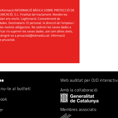
üent informació INFORMACIÓ BÀSICA SOBRE PROTECCIÓ DE
ACIÓ, S.L. Finalitat del tractament: Atendre les
mulari ens enviïn. Legitimació: Consentiment de
ades. Destinataris: El personal, la direcció de l'empesa i
les nostres obligacions. No cedirem les seves dades a
ificar i/o suprimir les seves dades, així com altres drets,
 dirigint-se a
privacitat@totmedia.cat
. Informació
de privacitat
.
os
Web auditat per OJD interactiv
iu-te al butlletí
Amb la col·laboració:
book
Membres associats:
er