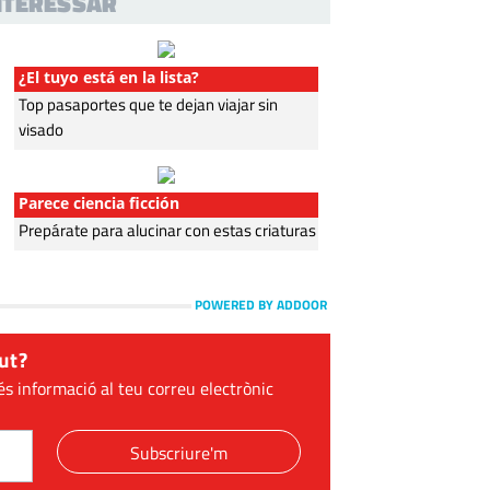
INTERESSAR
¿El tuyo está en la lista?
Top pasaportes que te dejan viajar sin
visado
Parece ciencia ficción
Prepárate para alucinar con estas criaturas
POWERED BY ADDOOR
ut?
és informació al teu correu electrònic
Subscriure'm