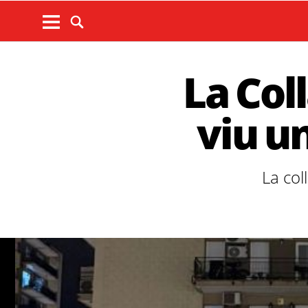
La Col
viu un
La col