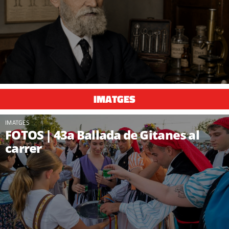
IMATGES
IMATGES
FOTOS | 43a Ballada de Gitanes al
carrer