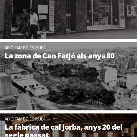
AIXÒ TAMBÉ ÉS RUBÍ
La zona de Can Fatjó als anys 80
AIXÒ TAMBÉ ÉS RUBÍ
La fàbrica de cal Jorba, anys 20 del
segle passat