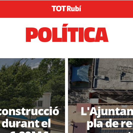
POLÍTICA
 construcció
L'Ajunta
 durant el
pla de r