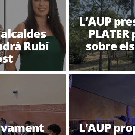
L’AUP pres
 alcaldes
PLATER p
ndrà Rubí
sobre els
ost
tivament
L'AUP pro