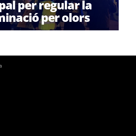
al per regular la
inació per olors
a