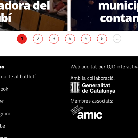
adora del
municip
ubí
contam
1
2
3
4
5
6
...
os
Web auditat per OJD interactiv
iu-te al butlletí
Amb la col·laboració:
book
Membres associats:
er
gram
be