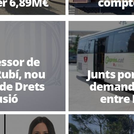
er 6,89M€
compte
ssor de
ubí, nou
Junts po
 de Drets
demanda
usió
entre 