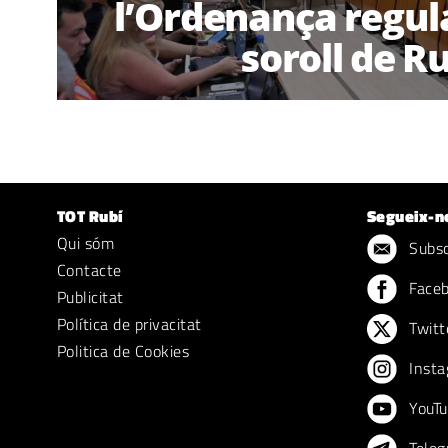
l’Ordenança regul
soroll de R
TOT Rubí
Segueix-n
Qui sóm
Subscr
Contacte
Face
Publicitat
Política de privacitat
Twitt
Politica de Cookies
Insta
YouTu