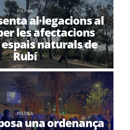
POLÍTICA
enta al·legacions al
er les afectacions
 espais naturals de
Rubí
POLÍTICA
posa una ordenança