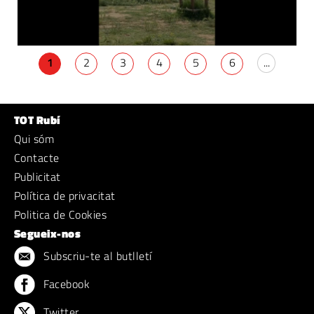
1
2
3
4
5
6
...
TOT Rubí
Qui sóm
Contacte
Publicitat
Política de privacitat
Politica de Cookies
Segueix-nos
Subscriu-te al butlletí
Facebook
Twitter