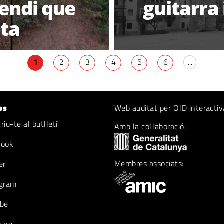
cendi que
guitarra 
nta
1
2
3
4
5
6
...
os
Web auditat per OJD interactiv
iu-te al butlletí
Amb la col·laboració:
book
Membres associats:
er
gram
be