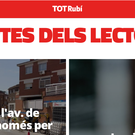
TES DELS LEC
l'av. de
 només per