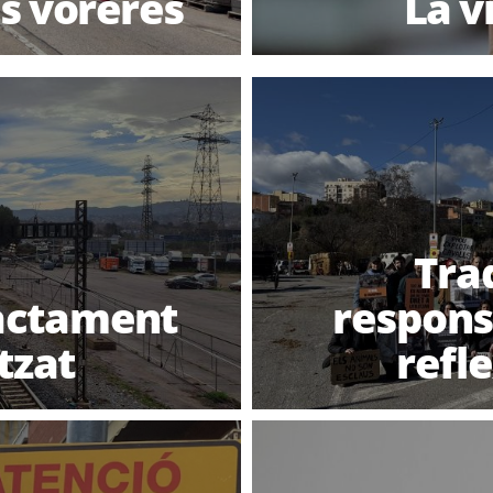
s voreres
La v
Trad
ractament
responsa
tzat
refl