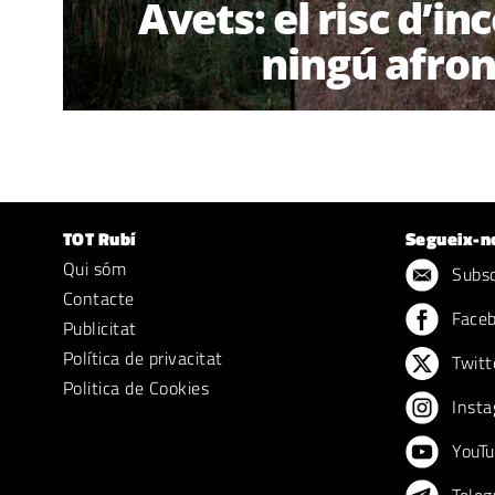
Avets: el risc d’in
ningú afro
TOT Rubí
Segueix-n
Qui sóm
Subscr
Contacte
Face
Publicitat
Política de privacitat
Twitt
Politica de Cookies
Insta
YouTu