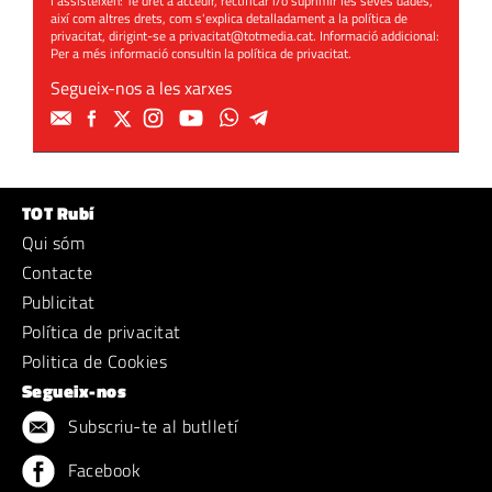
l'assisteixen: Té dret a accedir, rectificar i/o suprimir les seves dades,
així com altres drets, com s'explica detalladament a la política de
privacitat, dirigint-se a
privacitat@totmedia.cat
. Informació addicional:
Per a més informació consultin la
política de privacitat
.
Segueix-nos a les xarxes
TOT Rubí
Qui sóm
Contacte
Publicitat
Política de privacitat
Politica de Cookies
Segueix-nos
Subscriu-te al butlletí
Facebook