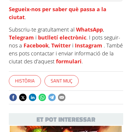
Segueix-nos per saber què passa a la
ciutat
.
Subscriu-te gratuïtament al
WhatsApp
,
Telegram
i
butlletí electrònic
. I pots seguir-
nos a
Facebook
,
Twitter
i
Instagram
. També
ens pots contactar i enviar informació de la
ciutat des d'aquest
formulari
.
HISTÒRIA
SANT MUÇ
ET POT INTERESSAR