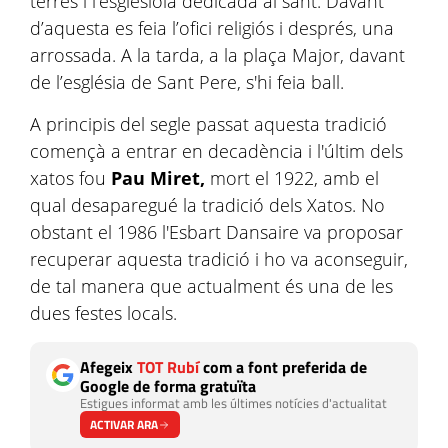
terres i l’esglesiola dedicada al sant. Davant
d’aquesta es feia l’ofici religiós i després, una
arrossada. A la tarda, a la plaça Major, davant
de l’església de Sant Pere, s'hi feia ball.
A principis del segle passat aquesta tradició
començà a entrar en decadència i l'últim dels
xatos fou
Pau Miret,
mort el 1922, amb el
qual desaparegué la tradició dels Xatos. No
obstant el 1986 l'Esbart Dansaire va proposar
recuperar aquesta tradició i ho va aconseguir,
de tal manera que actualment és una de les
dues festes locals.
Afegeix
TOT Rubí
com a font preferida de
Google de forma gratuïta
Estigues informat amb les últimes notícies d'actualitat
ACTIVAR ARA