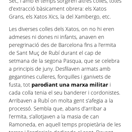
Sec, i amb el temps sorgiren altres colles, totes
d’extracció bàsicament obrera: els Xatos
Grans, els Xatos Xics, la del Xambergo, etc.
Les diverses colles dels Xatos, on no hi eren
admeses ni dones ni infants, anaven en
peregrinació des de Barcelona fins a l'ermita
de Sant Muç de Rubí durant el cap de
setmana de la segona Pasqua, que se celebra
a principis de juny. Desfilaven armats amb
gegantines culleres, forquilles i ganivets de
fusta, tot
parodiant una marxa militar
i
cada colla tenia el seu banderer i cordonistes.
Arribaven a Rubí on molta gent s’afegia a la
processó. Sembla que, abans d’arribar a
l’ermita, s’allotjaven a la masia de can
Ramoneda, en aquell temps propietària de les