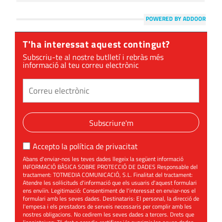
POWERED BY ADDOOR
T'ha interessat aquest contingut?
Subscriu-te al nostre butlletí i rebràs més
informació al teu correu electrònic
Subscriure'm
Accepto la
política de privacitat
Abans d'enviar-nos les teves dades llegeix la següent informació
INFORMACIÓ BÀSICA SOBRE PROTECCIÓ DE DADES Responsable del
tractament: TOTMEDIA COMUNICACIÓ, S.L. Finalitat del tractament:
Atendre les sol·licituds d'informació que els usuaris d'aquest formulari
ens enviïn. Legitimació: Consentiment de l'interessat en enviar-nos el
formulari amb les seves dades. Destinataris: El personal, la direcció de
l'empesa i els prestadors de serveis necessaris per complir amb les
nostres obligacions. No cedirem les seves dades a tercers. Drets que