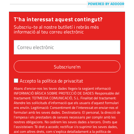
POWERED BY ADDOOR
T'ha interessat aquest contingut?
Subscriu-te al nostre butlletí i rebràs més
informació al teu correu electrònic
Subscriure'm
Accepto la
política de privacitat
Abans d'enviar-nos les teves dades llegeix la següent informació
INFORMACIÓ BÀSICA SOBRE PROTECCIÓ DE DADES Responsable del
tractament: TOTMEDIA COMUNICACIÓ, S.L. Finalitat del tractament:
Atendre les sol·licituds d'informació que els usuaris d'aquest formulari
ens enviïn. Legitimació: Consentiment de l'interessat en enviar-nos el
formulari amb les seves dades. Destinataris: El personal, la direcció de
l'empesa i els prestadors de serveis necessaris per complir amb les
nostres obligacions. No cedirem les seves dades a tercers. Drets que
l'assisteixen: Té dret a accedir, rectificar i/o suprimir les seves dades,
així com altres drets, com s'explica detalladament a la política de