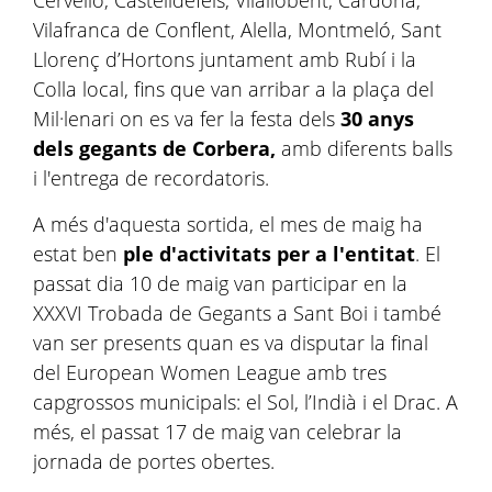
Cervelló, Castelldefels, Vilallobent, Cardona,
Vilafranca de Conflent, Alella, Montmeló, Sant
Llorenç d’Hortons juntament amb Rubí i la
Colla local, fins que van arribar a la plaça del
Mil·lenari on es va fer la festa dels
30 anys
dels gegants de Corbera,
amb diferents balls
i l'entrega de recordatoris.
A més d'aquesta sortida, el mes de maig ha
estat ben
ple d'activitats per a l'entitat
. El
passat dia 10 de maig van participar en la
XXXVI Trobada de Gegants a Sant Boi i també
van ser presents quan es va disputar la final
del European Women League amb tres
capgrossos municipals: el Sol, l’Indià i el Drac. A
més, el passat 17 de maig van celebrar la
jornada de portes obertes.