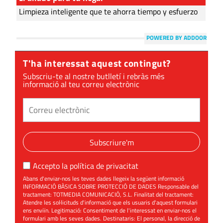
Limpieza inteligente que te ahorra tiempo y esfuerzo
POWERED BY ADDOOR
T'ha interessat aquest contingut?
Subscriu-te al nostre butlletí i rebràs més
informació al teu correu electrònic
Subscriure'm
Accepto la
política de privacitat
Abans d'enviar-nos les teves dades llegeix la següent informació
INFORMACIÓ BÀSICA SOBRE PROTECCIÓ DE DADES Responsable del
tractament: TOTMEDIA COMUNICACIÓ, S.L. Finalitat del tractament:
Atendre les sol·licituds d'informació que els usuaris d'aquest formulari
ens enviïn. Legitimació: Consentiment de l'interessat en enviar-nos el
formulari amb les seves dades. Destinataris: El personal, la direcció de