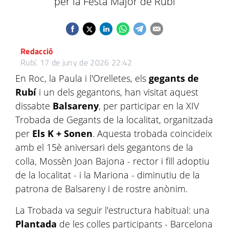
per la Festa Major de Rubí
Redacció
Rubí.
17 de juny de 2026 22:42
En Roc, la Paula i l'Orelletes, els
gegants de
Rubí
i un dels gegantons, han visitat aquest
dissabte
Balsareny
, per participar en la XIV
Trobada de Gegants de la localitat, organitzada
per
Els K + Sonen
. Aquesta trobada coincideix
amb el 15è aniversari dels gegantons de la
colla, Mossèn Joan Bajona - rector i fill adoptiu
de la localitat - i la Mariona - diminutiu de la
patrona de Balsareny i de rostre anònim.
La Trobada va seguir l'estructura habitual: una
Plantada
de les colles participants - Barcelona