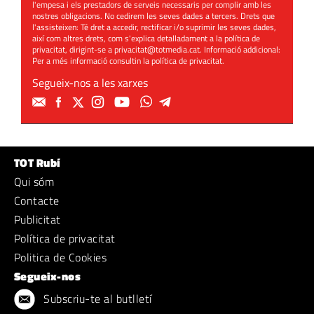
l'empesa i els prestadors de serveis necessaris per complir amb les
nostres obligacions. No cedirem les seves dades a tercers. Drets que
l'assisteixen: Té dret a accedir, rectificar i/o suprimir les seves dades,
així com altres drets, com s'explica detalladament a la política de
privacitat, dirigint-se a
privacitat@totmedia.cat
. Informació addicional:
Per a més informació consultin la
política de privacitat
.
Segueix-nos a les xarxes
TOT Rubí
Qui sóm
Contacte
Publicitat
Política de privacitat
Politica de Cookies
Segueix-nos
Subscriu-te al butlletí