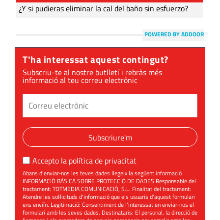
¿Y si pudieras eliminar la cal del baño sin esfuerzo?
POWERED BY ADDOOR
T'ha interessat aquest contingut?
Subscriu-te al nostre butlletí i rebràs més
informació al teu correu electrònic
Subscriure'm
Accepto la
política de privacitat
Abans d'enviar-nos les teves dades llegeix la següent informació
INFORMACIÓ BÀSICA SOBRE PROTECCIÓ DE DADES Responsable del
tractament: TOTMEDIA COMUNICACIÓ, S.L. Finalitat del tractament:
Atendre les sol·licituds d'informació que els usuaris d'aquest formulari
ens enviïn. Legitimació: Consentiment de l'interessat en enviar-nos el
formulari amb les seves dades. Destinataris: El personal, la direcció de