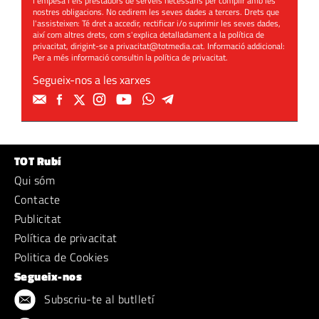
l'empesa i els prestadors de serveis necessaris per complir amb les
nostres obligacions. No cedirem les seves dades a tercers. Drets que
l'assisteixen: Té dret a accedir, rectificar i/o suprimir les seves dades,
així com altres drets, com s'explica detalladament a la política de
privacitat, dirigint-se a
privacitat@totmedia.cat
. Informació addicional:
Per a més informació consultin la
política de privacitat
.
Segueix-nos a les xarxes
TOT Rubí
Qui sóm
Contacte
Publicitat
Política de privacitat
Politica de Cookies
Segueix-nos
Subscriu-te al butlletí