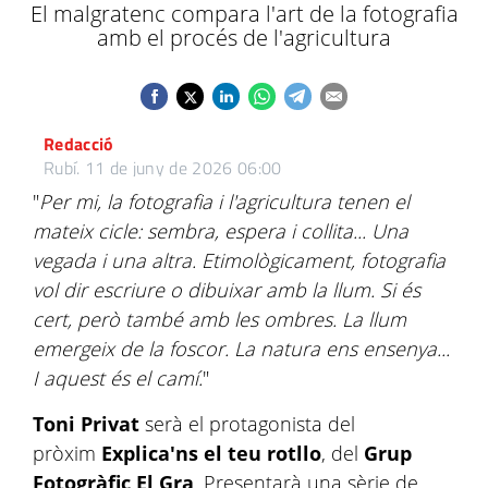
El malgratenc compara l'art de la fotografia
amb el procés de l'agricultura
Redacció
Rubí.
11 de juny de 2026 06:00
"
Per mi, la fotografia i l'agricultura tenen el
mateix cicle: sembra, espera i collita... Una
vegada i una altra. Etimològicament, fotografia
vol dir escriure o dibuixar amb la llum. Si és
cert, però també amb les ombres. La llum
emergeix de la foscor. La natura ens ensenya...
I aquest és el camí.
"
Toni Privat
serà el protagonista del
pròxim
Explica'ns el teu rotllo
, del
Grup
Fotogràfic El Gra
. Presentarà una sèrie de