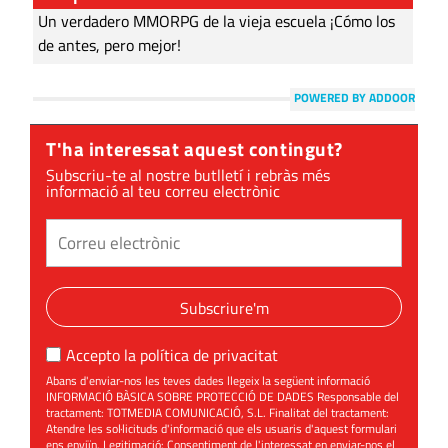
Un verdadero MMORPG de la vieja escuela ¡Cómo los
de antes, pero mejor!
POWERED BY ADDOOR
T'ha interessat aquest contingut?
Subscriu-te al nostre butlletí i rebràs més
informació al teu correu electrònic
Subscriure'm
Accepto la
política de privacitat
Abans d'enviar-nos les teves dades llegeix la següent informació
INFORMACIÓ BÀSICA SOBRE PROTECCIÓ DE DADES Responsable del
tractament: TOTMEDIA COMUNICACIÓ, S.L. Finalitat del tractament:
Atendre les sol·licituds d'informació que els usuaris d'aquest formulari
ens enviïn. Legitimació: Consentiment de l'interessat en enviar-nos el