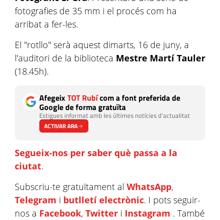
fotografies de 35 mm
i el procés com ha
arribat a fer-les.
El "rotllo" serà aquest dimarts, 16 de juny, a
l'auditori de la biblioteca
Mestre Martí Tauler
(18.45h).
Afegeix
TOT Rubí
com a font preferida de
Google de forma gratuïta
Estigues informat amb les últimes notícies d'actualitat
ACTIVAR ARA
Segueix-nos per saber què passa a la
ciutat
.
Subscriu-te gratuïtament al
WhatsApp
,
Telegram
i
butlletí electrònic
. I pots seguir-
nos a
Facebook
,
Twitter
i
Instagram
. També