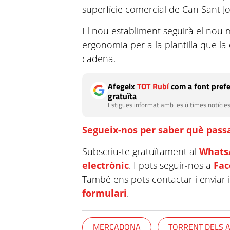
superfície comercial de Can Sant Jo
El nou establiment seguirà el nou m
ergonomia per a la plantilla que la
cadena.
Afegeix
TOT Rubí
com a font prefe
gratuïta
Estigues informat amb les últimes notícies
Segueix-nos per saber què passa
Subscriu-te gratuïtament al
Whats
electrònic
. I pots seguir-nos a
Fa
També ens pots contactar i enviar 
formulari
.
MERCADONA
TORRENT DELS 