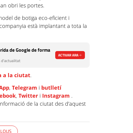
an obri les portes.
odel de botiga eco-eficient i
 companyia està implantant a tota la
rida de Google de forma
ACTIVAR ARA
 d'actualitat
 a la ciutat
.
App
,
Telegram
i
butlletí
cebook
,
Twitter
i
Instagram
.
informació de la ciutat des d'aquest
ALOUS