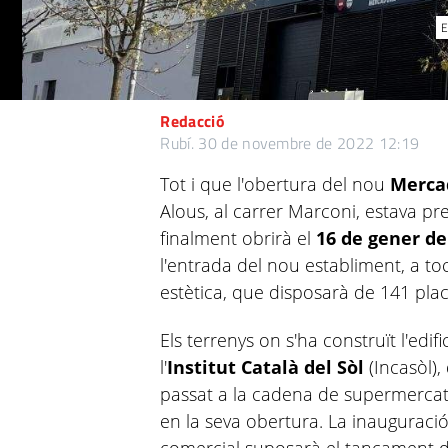
E
Redacció
Rubí.
30 de novembre de 2022 12:19
Tot i que l'obertura del nou
Merca
Alous, al carrer Marconi, estava pre
finalment obrirà el
16 de gener de
l'entrada del nou establiment, a toc
estètica, que disposarà de 141 pla
Els terrenys on s'ha construït l'edif
l'
Institut Català del Sòl
(Incasòl), 
passat a la cadena de supermercats,
en la seva obertura. La inauguració