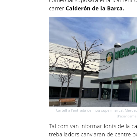
comercial suposarà el tancament de
carrer
Calderón de la Barca.
Cartell a l'entrada del nou supermercat Merca
d'aparcame
Tal com van informar fonts de la 
treballadors canviaran de centre p