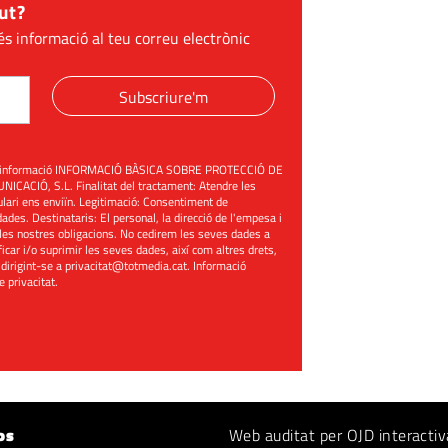
ut?
és informació al teu correu electrònic
Subscriure'm
üent informació INFORMACIÓ BÀSICA SOBRE PROTECCIÓ DE
ACIÓ, S.L. Finalitat del tractament: Atendre les
mulari ens enviïn. Legitimació: Consentiment de
ades. Destinataris: El personal, la direcció de l'empesa i
les nostres obligacions. No cedirem les seves dades a
ificar i/o suprimir les seves dades, així com altres drets,
 dirigint-se a
privacitat@totmedia.cat
. Informació
de privacitat
.
os
Web auditat per OJD interactiv