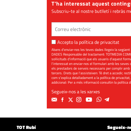
T'ha interessat aquest conting
Subscriu-te al nostre butlletí i rebràs m
Accepto la
política de privacitat
Abans d'enviar-nos les teves dades llegeix la seg
DADES Responsable del tractament: TOTMEDIA COMUNIC
sol·licituds d'informació que els usuaris d'aquest for
l'interessat en enviar-nos el formulari amb les seves d
els prestadors de serveis necessaris per complir amb 
tercers. Drets que l'assisteixen: Té dret a accedir, rect
com s'explica detalladament a la política de privacitat,
addicional: Per a més informació consultin la
política 
Segueix-nos a les xarxes
TOT Rubí
Segueix-n