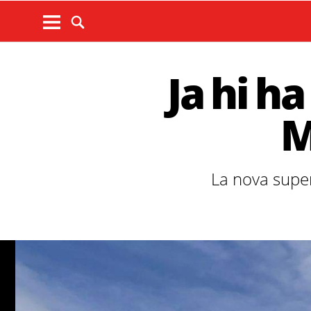
Ja hi h
M
La nova supe