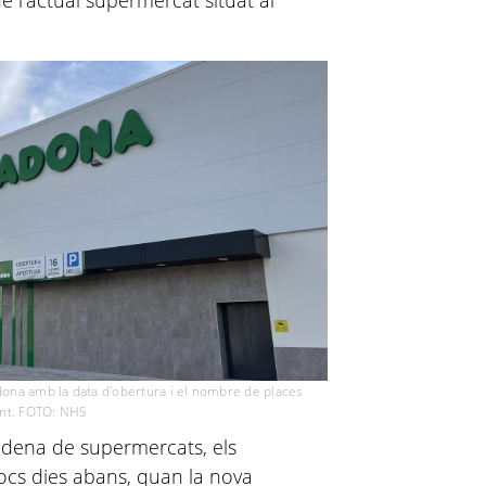
 l'actual supermercat situat al
dona amb la data d'obertura i el nombre de places
nt. FOTO: NHS
cadena de supermercats,
els
ocs dies abans, quan la nova