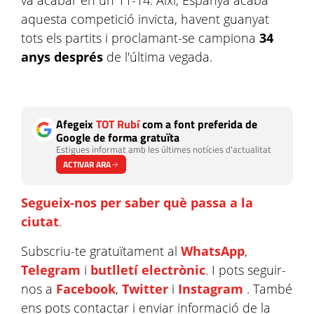
va acabar en un 11-14. Així, Espanya acaba
aquesta competició invicta, havent guanyat
tots els partits i proclamant-se campiona
34
anys després
de l'última vegada.
Afegeix
TOT Rubí
com a font preferida de
Google de forma gratuïta
Estigues informat amb les últimes notícies d'actualitat
ACTIVAR ARA
Segueix-nos per saber què passa a la
ciutat
.
Subscriu-te gratuïtament al
WhatsApp
,
Telegram
i
butlletí electrònic
. I pots seguir-
nos a
Facebook
,
Twitter
i
Instagram
. També
ens pots contactar i enviar informació de la