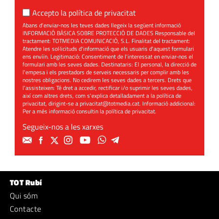
Accepto la
política de privacitat
Abans d'enviar-nos les teves dades llegeix la següent informació
INFORMACIÓ BÀSICA SOBRE PROTECCIÓ DE DADES Responsable del
tractament: TOTMEDIA COMUNICACIÓ, S.L. Finalitat del tractament:
Atendre les sol·licituds d'informació que els usuaris d'aquest formulari
ens enviïn. Legitimació: Consentiment de l'interessat en enviar-nos el
formulari amb les seves dades. Destinataris: El personal, la direcció de
l'empesa i els prestadors de serveis necessaris per complir amb les
nostres obligacions. No cedirem les seves dades a tercers. Drets que
l'assisteixen: Té dret a accedir, rectificar i/o suprimir les seves dades,
així com altres drets, com s'explica detalladament a la política de
privacitat, dirigint-se a
privacitat@totmedia.cat
. Informació addicional:
Per a més informació consultin la
política de privacitat
.
Segueix-nos a les xarxes
TOT Rubí
Qui sóm
Contacte