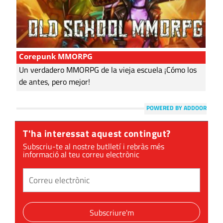
Corepunk MMORPG
Un verdadero MMORPG de la vieja escuela ¡Cómo los
de antes, pero mejor!
POWERED BY ADDOOR
T'ha interessat aquest contingut?
Subscriu-te al nostre butlletí i rebràs més
informació al teu correu electrònic
Subscriure'm