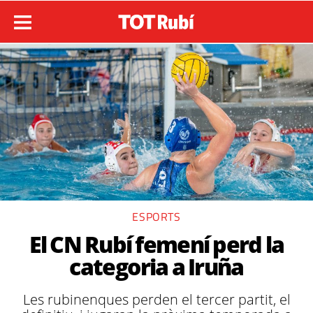
ESPORTS
El CN Rubí femení perd la
categoria a Iruña
Les rubinenques perden el tercer partit, el