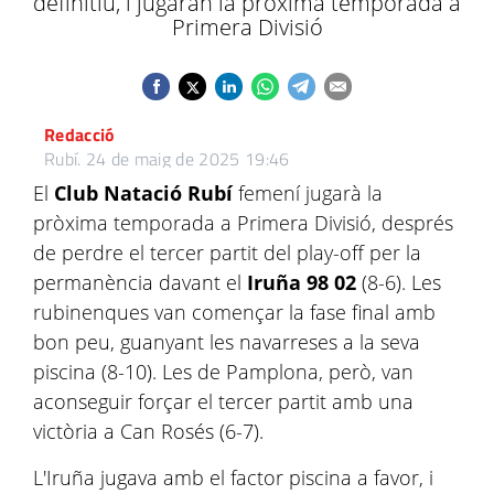
definitiu, i jugaran la pròxima temporada a
Primera Divisió
Redacció
Rubí.
24 de maig de 2025 19:46
El
Club Natació Rubí
femení jugarà la
pròxima temporada a Primera Divisió, després
de perdre el tercer partit del play-off per la
permanència davant el
Iruña 98 02
(8-6). Les
rubinenques van començar la fase final amb
bon peu, guanyant les navarreses a la seva
piscina (8-10). Les de Pamplona, però, van
aconseguir forçar el tercer partit amb una
victòria a Can Rosés (6-7).
L'Iruña jugava amb el factor piscina a favor, i