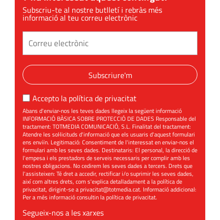
Subscriu-te al nostre butlletí i rebràs més
informació al teu correu electrònic
Subscriure'm
Accepto la
política de privacitat
Abans d'enviar-nos les teves dades llegeix la següent informació
INFORMACIÓ BÀSICA SOBRE PROTECCIÓ DE DADES Responsable del
tractament: TOTMEDIA COMUNICACIÓ, S.L. Finalitat del tractament:
Atendre les sol·licituds d'informació que els usuaris d'aquest formulari
ens enviïn. Legitimació: Consentiment de l'interessat en enviar-nos el
formulari amb les seves dades. Destinataris: El personal, la direcció de
l'empesa i els prestadors de serveis necessaris per complir amb les
nostres obligacions. No cedirem les seves dades a tercers. Drets que
l'assisteixen: Té dret a accedir, rectificar i/o suprimir les seves dades,
així com altres drets, com s'explica detalladament a la política de
privacitat, dirigint-se a
privacitat@totmedia.cat
. Informació addicional:
Per a més informació consultin la
política de privacitat
.
Segueix-nos a les xarxes