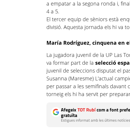
a empatar a la segona ronda i, fina
4 a 5.
El tercer equip de sèniors està e
divisió. Aquesta jornada els hi va t
María Rodríguez, cinquena en el
La jugadora juvenil de la UP Las T
va formar part de la
selecció esp
juvenil de seleccions disputat el 
Susanna (Maresme) L'actual campi
per passar a les semifinals davant 
torneig els hi ha servit per prepara
Afegeix
TOT Rubí
com a font prefe
gratuïta
Estigues informat amb les últimes notícies