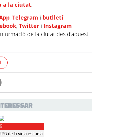
 a la ciutat
.
App
,
Telegram
i
butlletí
cebook
,
Twitter
i
Instagram
.
informació de la ciutat des d'aquest
Í
INTERESSAR
G
G de la vieja escuela