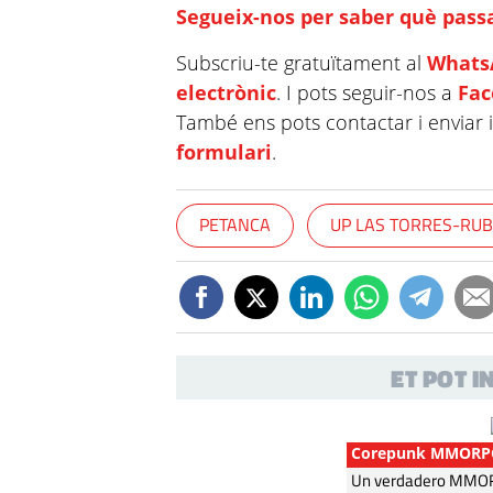
Segueix-nos per saber què passa
Subscriu-te gratuïtament al
Whats
electrònic
. I pots seguir-nos a
Fa
També ens pots contactar i enviar 
formulari
.
PETANCA
UP LAS TORRES-RUB
ET POT 
Corepunk MMORP
Un verdadero MMORP