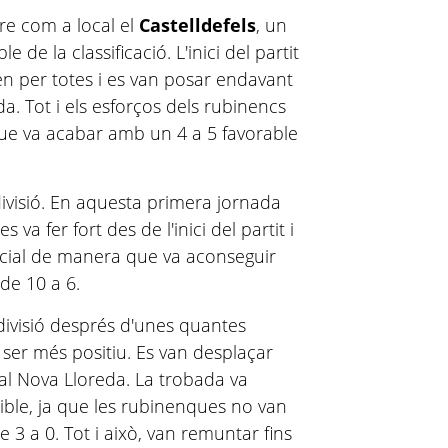
re com a local el
Castelldefels
, un
 de la classificació. L'inici del partit
en per totes i es van posar endavant
a. Tot i els esforços dels rubinencs
que va acabar amb un 4 a 5 favorable
divisió. En aquesta primera jornada
es va fer fort des de l'inici del partit i
nicial de manera que va aconseguir
de 10 a 6.
 divisió després d'unes quantes
ser més positiu. Es van desplaçar
 al Nova Lloreda. La trobada va
ble, ja que les rubinenques no van
3 a 0. Tot i això, van remuntar fins