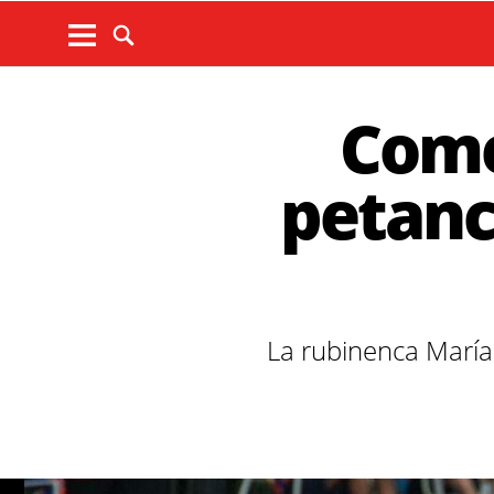
Come
petanca
La rubinenca María 