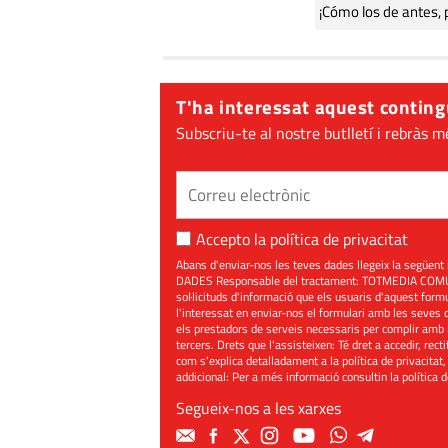
¡Cómo los de antes, 
T'ha interessat aquest conting
Subscriu-te al nostre butlletí i rebràs m
Accepto la
política de privacitat
Abans d'enviar-nos les teves dades llegeix la seg
DADES Responsable del tractament: TOTMEDIA COMUNIC
sol·licituds d'informació que els usuaris d'aquest for
l'interessat en enviar-nos el formulari amb les seves d
els prestadors de serveis necessaris per complir amb 
tercers. Drets que l'assisteixen: Té dret a accedir, rect
com s'explica detalladament a la política de privacitat,
addicional: Per a més informació consultin la
política 
Segueix-nos a les xarxes