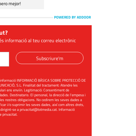
pero mejor!
POWERED BY ADDOOR
ut?
és informació al teu correu electrònic
Subscriure'm
üent informació INFORMACIÓ BÀSICA SOBRE PROTECCIÓ DE
ACIÓ, S.L. Finalitat del tractament: Atendre les
mulari ens enviïn. Legitimació: Consentiment de
ades. Destinataris: El personal, la direcció de l'empesa i
les nostres obligacions. No cedirem les seves dades a
ificar i/o suprimir les seves dades, així com altres drets,
 dirigint-se a
privacitat@totmedia.cat
. Informació
de privacitat
.