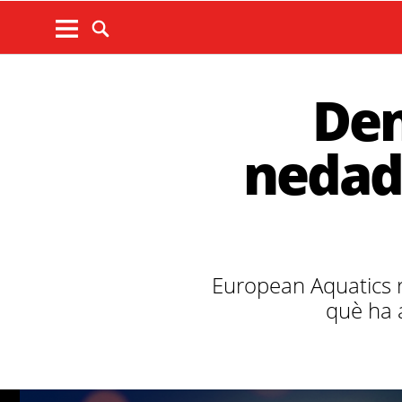
Den
nedado
European Aquatics r
què ha 