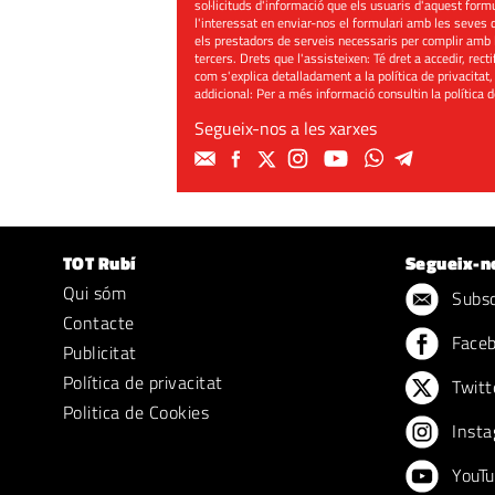
sol·licituds d'informació que els usuaris d'aquest for
l'interessat en enviar-nos el formulari amb les seves d
els prestadors de serveis necessaris per complir amb 
tercers. Drets que l'assisteixen: Té dret a accedir, rect
com s'explica detalladament a la política de privacitat,
addicional: Per a més informació consultin la
política 
Segueix-nos a les xarxes
TOT Rubí
Segueix-n
Qui sóm
Subscr
Contacte
Face
Publicitat
Política de privacitat
Twitt
Politica de Cookies
Insta
YouTu