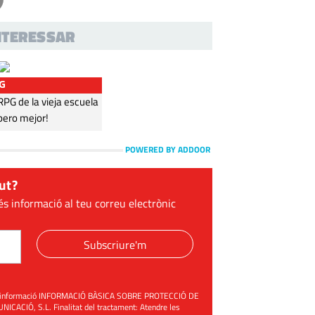
INTERESSAR
G
G de la vieja escuela
pero mejor!
POWERED BY ADDOOR
ut?
és informació al teu correu electrònic
Subscriure'm
üent informació INFORMACIÓ BÀSICA SOBRE PROTECCIÓ DE
ACIÓ, S.L. Finalitat del tractament: Atendre les