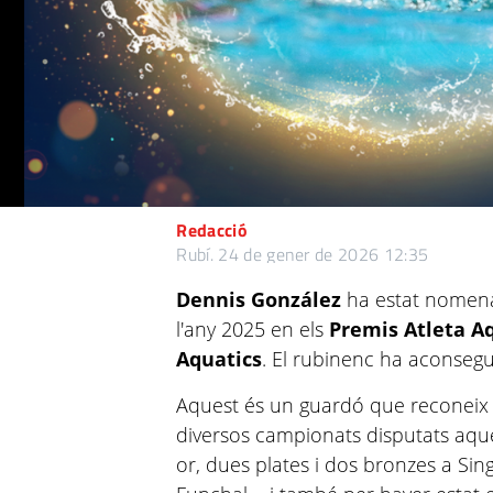
Redacció
Rubí.
24 de gener de 2026 12:35
Dennis González
ha estat nomenat
l'any 2025 en els
Premis Atleta A
Aquatics
. El rubinenc ha aconsegu
Aquest és un guardó que reconeix 
diversos campionats disputats aqu
or, dues plates i dos bronzes a Sin