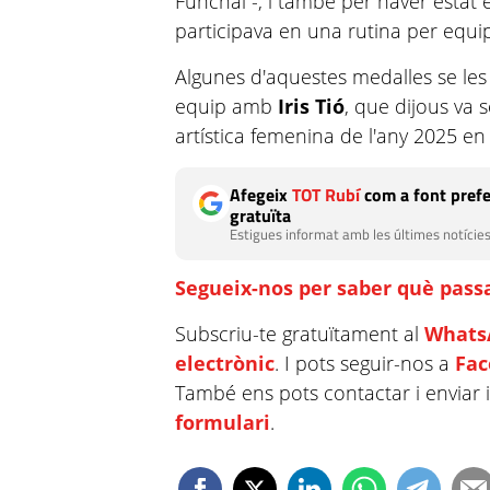
Funchal -, i també per haver estat
participava en una rutina per equip
Algunes d'aquestes medalles se les
equip amb
Iris Tió
, que dijous va
artística femenina de l'any 2025 en
Afegeix
TOT Rubí
com a font prefe
gratuïta
Estigues informat amb les últimes notícies
Segueix-nos per saber què passa
Subscriu-te gratuïtament al
Whats
electrònic
. I pots seguir-nos a
Fa
També ens pots contactar i enviar 
formulari
.