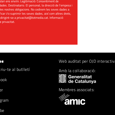
mulari ens enviïn. Legitimació: Consentiment de
ades. Destinataris: El personal, la direcció de l'empesa i
les nostres obligacions. No cedirem les seves dades a
ificar i/o suprimir les seves dades, així com altres drets,
 dirigint-se a
privacitat@totmedia.cat
. Informació
de privacitat
.
os
Web auditat per OJD interactiv
iu-te al butlletí
Amb la col·laboració:
book
Membres associats:
er
gram
be