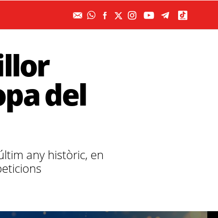
llor
opa del
tim any històric, en
eticions