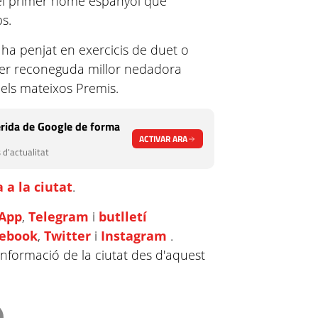
 el primer home espanyol que
s.
 ha penjat en exercicis de duet o
 ser reconeguda millor nedadora
 els mateixos Premis.
rida de Google de forma
ACTIVAR ARA
 d'actualitat
 a la ciutat
.
App
,
Telegram
i
butlletí
cebook
,
Twitter
i
Instagram
.
informació de la ciutat des d'aquest