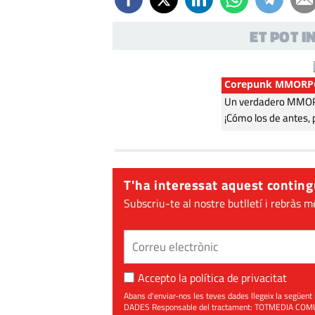
ET POT 
Corepunk MMORP
Un verdadero MMORP
¡Cómo los de antes, 
T'ha interessat aquest conting
Subscriu-te al nostre butlletí i rebràs m
Accepto la
política de privacitat
Abans d'enviar-nos les teves dades llegeix la seg
DADES Responsable del tractament: TOTMEDIA COMUNIC