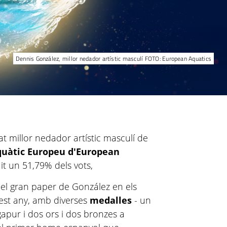
Dennis González, millor nedador artístic masculí FOTO: European Aquatics
 millor nedador artístic masculí de
quàtic Europeu d'European
it un 51,79% dels vots,
el gran paper de González en els
est any, amb diverses
medalles
- un
gapur i dos ors i dos bronzes a