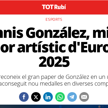
ESPORTS
nis González, mi
r artístic d'Eur
2025
econeix el gran paper de González en un úl
aconseguit nou medalles en diverses comp