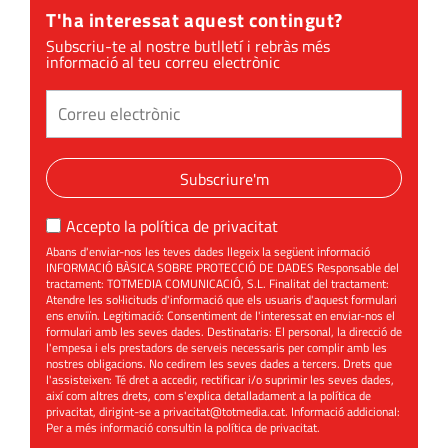
T'ha interessat aquest contingut?
Subscriu-te al nostre butlletí i rebràs més
informació al teu correu electrònic
Subscriure'm
Accepto la
política de privacitat
Abans d'enviar-nos les teves dades llegeix la següent informació
INFORMACIÓ BÀSICA SOBRE PROTECCIÓ DE DADES Responsable del
tractament: TOTMEDIA COMUNICACIÓ, S.L. Finalitat del tractament:
Atendre les sol·licituds d'informació que els usuaris d'aquest formulari
ens enviïn. Legitimació: Consentiment de l'interessat en enviar-nos el
formulari amb les seves dades. Destinataris: El personal, la direcció de
l'empesa i els prestadors de serveis necessaris per complir amb les
nostres obligacions. No cedirem les seves dades a tercers. Drets que
l'assisteixen: Té dret a accedir, rectificar i/o suprimir les seves dades,
així com altres drets, com s'explica detalladament a la política de
privacitat, dirigint-se a
privacitat@totmedia.cat
. Informació addicional:
Per a més informació consultin la
política de privacitat
.