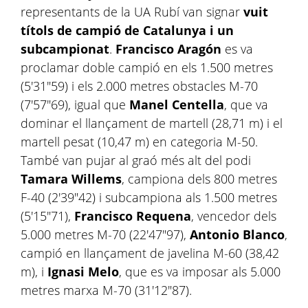
representants de la UA Rubí van signar
vuit
títols de campió de Catalunya i un
subcampionat
.
Francisco Aragón
es va
proclamar doble campió en els 1.500 metres
(5'31"59) i els 2.000 metres obstacles M-70
(7'57"69), igual que
Manel Centella
, que va
dominar el llançament de martell (28,71 m) i el
martell pesat (10,47 m) en categoria M-50.
També van pujar al graó més alt del podi
Tamara Willems
, campiona dels 800 metres
F-40 (2'39"42) i subcampiona als 1.500 metres
(5'15"71),
Francisco Requena
, vencedor dels
5.000 metres M-70 (22'47"97),
Antonio Blanco
,
campió en llançament de javelina M-60 (38,42
m), i
Ignasi Melo
, que es va imposar als 5.000
metres marxa M-70 (31'12"87).