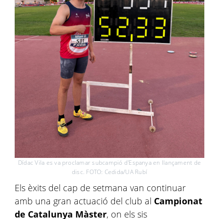
Dídac Vila es va proclamar subcampió d'Espanya en llançament de
disc. FOTO: Cedida/UA Rubí
Els èxits del cap de setmana van continuar
amb una gran actuació del club al
Campionat
de Catalunya Màster
, on els sis