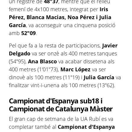
un registre de
48"37
, mentre que el relleu
femení de 4x100 metres, integrat per
Iris
Pérez, Blanca Macias, Noa Pérez i Julia
García
, va aconseguir una cinquena posició
amb
52"09
.
Pel que fa a la resta de participacions,
Javier
Delgado
va ser onzè als 400 metres tanques
(54"95),
Ana Blasco
va acabar dissetena als
400 metres (1'01"73),
Marc López
va ser
dinovè als 100 metres (11"19) i
Julia García
va
finalitzar vint-i-unena als 100 metres (13"62).
Campionat d'Espanya sub18 i
Campionat de Catalunya Màster
El gran cap de setmana de la UA Rubí es va
completar també al
Campionat d'Espanya