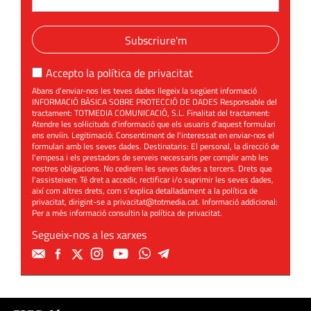
Subscriure'm
Accepto la
política de privacitat
Abans d'enviar-nos les teves dades llegeix la següent informació
INFORMACIÓ BÀSICA SOBRE PROTECCIÓ DE DADES Responsable del
tractament: TOTMEDIA COMUNICACIÓ, S.L. Finalitat del tractament:
Atendre les sol·licituds d'informació que els usuaris d'aquest formulari
ens enviïn. Legitimació: Consentiment de l'interessat en enviar-nos el
formulari amb les seves dades. Destinataris: El personal, la direcció de
l'empesa i els prestadors de serveis necessaris per complir amb les
nostres obligacions. No cedirem les seves dades a tercers. Drets que
l'assisteixen: Té dret a accedir, rectificar i/o suprimir les seves dades,
així com altres drets, com s'explica detalladament a la política de
privacitat, dirigint-se a
privacitat@totmedia.cat
. Informació addicional:
Per a més informació consultin la
política de privacitat
.
Segueix-nos a les xarxes