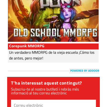
Corepunk MMORPG
Un verdadero MMORPG de la vieja escuela ¡Cómo los
de antes, pero mejor!
POWERED BY ADDOOR
T'ha interessat aquest contingut?
Subscriu-te al nostre butlletí i rebràs més
informació al teu correu electrònic