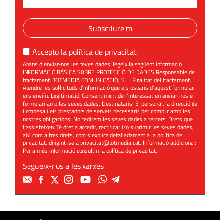
Subscriure'm
Accepto la
política de privacitat
Abans d'enviar-nos les teves dades llegeix la següent informació
INFORMACIÓ BÀSICA SOBRE PROTECCIÓ DE DADES Responsable del
tractament: TOTMEDIA COMUNICACIÓ, S.L. Finalitat del tractament:
Atendre les sol·licituds d'informació que els usuaris d'aquest formulari
ens enviïn. Legitimació: Consentiment de l'interessat en enviar-nos el
formulari amb les seves dades. Destinataris: El personal, la direcció de
l'empesa i els prestadors de serveis necessaris per complir amb les
nostres obligacions. No cedirem les seves dades a tercers. Drets que
l'assisteixen: Té dret a accedir, rectificar i/o suprimir les seves dades,
així com altres drets, com s'explica detalladament a la política de
privacitat, dirigint-se a
privacitat@totmedia.cat
. Informació addicional:
Per a més informació consultin la
política de privacitat
.
Segueix-nos a les xarxes