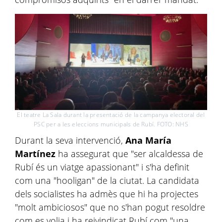
El teatre La Sala durant la presentació de la campanya electoral del
PSC per a les eleccions municipals de Rubí. FOTO: NHS
Durant la seva intervenció,
Ana María
Martínez
ha assegurat que "ser alcaldessa de
Rubí és un viatge apassionant" i s'ha definit
com una "hooligan" de la ciutat. La candidata
dels socialistes ha admès que hi ha projectes
"molt ambiciosos" que no s'han pogut resoldre
com es volia i ha reivindicat Rubí com "una