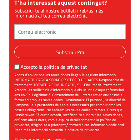
T'ha interessat aquest contingut?
Subscriu-te al nostre butlletí i rebràs més
informació al teu correu electrònic
Subscriure'm
Accepto la
política de privacitat
Abans d'enviar-nos les teves dades llegeix la següent informació
INFORMACIÓ BÀSICA SOBRE PROTECCIÓ DE DADES Responsable del
tractament: TOTMEDIA COMUNICACIÓ, S.L. Finalitat del tractament:
Atendre les sol·licituds d'informació que els usuaris d'aquest formulari
ens enviïn. Legitimació: Consentiment de l'interessat en enviar-nos el
formulari amb les seves dades. Destinataris: El personal, la direcció de
l'empesa i els prestadors de serveis necessaris per complir amb les
nostres obligacions. No cedirem les seves dades a tercers. Drets que
l'assisteixen: Té dret a accedir, rectificar i/o suprimir les seves dades,
així com altres drets, com s'explica detalladament a la política de
privacitat, dirigint-se a
privacitat@totmedia.cat
. Informació addicional:
Per a més informació consultin la
política de privacitat
.
Segueix-nos a les xarxes