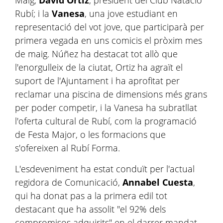
Maig;
David Ortiz
, president del Club Natació
Rubí; i la
Vanesa
, una jove estudiant en
representació del vot jove, que participarà per
primera vegada en uns comicis el pròxim mes
de maig. Núñez ha destacat tot allò que
l'enorgulleix de la ciutat, Ortiz ha agraït el
suport de l'Ajuntament i ha aprofitat per
reclamar una piscina de dimensions més grans
per poder competir, i la Vanesa ha subratllat
l'oferta cultural de Rubí, com la programació
de Festa Major, o les formacions que
s'ofereixen al Rubí Forma.
L'esdeveniment ha estat conduït per l'actual
regidora de Comunicació,
Annabel Cuesta
,
qui ha donat pas a la primera edil tot
destacant que ha assolit "el 92% dels
compromisos adquirits" en el darrer mandat.