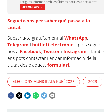
Estigues informat amb les últimes notícies d'actualitat
ACTIVAR ARA
Segueix-nos per saber què passa a la
ciutat
.
Subscriu-te gratuïtament al
WhatsApp
,
Telegram
i
butlletí electrònic
. I pots seguir-
nos a
Facebook
,
Twitter
i
Instagram
. També
ens pots contactar i enviar informació de la
ciutat des d'aquest
formulari
.
ELECCIONS MUNICIPALS RUBÍ 2023
2023