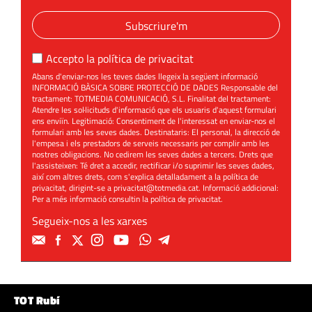
Subscriure'm
Accepto la
política de privacitat
Abans d'enviar-nos les teves dades llegeix la següent informació
INFORMACIÓ BÀSICA SOBRE PROTECCIÓ DE DADES Responsable del
tractament: TOTMEDIA COMUNICACIÓ, S.L. Finalitat del tractament:
Atendre les sol·licituds d'informació que els usuaris d'aquest formulari
ens enviïn. Legitimació: Consentiment de l'interessat en enviar-nos el
formulari amb les seves dades. Destinataris: El personal, la direcció de
l'empesa i els prestadors de serveis necessaris per complir amb les
nostres obligacions. No cedirem les seves dades a tercers. Drets que
l'assisteixen: Té dret a accedir, rectificar i/o suprimir les seves dades,
així com altres drets, com s'explica detalladament a la política de
privacitat, dirigint-se a
privacitat@totmedia.cat
. Informació addicional:
Per a més informació consultin la
política de privacitat
.
Segueix-nos a les xarxes
TOT Rubí