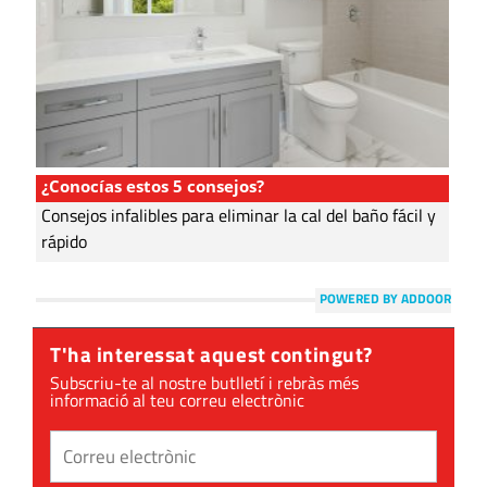
¿Conocías estos 5 consejos?
Consejos infalibles para eliminar la cal del baño fácil y
rápido
POWERED BY ADDOOR
T'ha interessat aquest contingut?
Subscriu-te al nostre butlletí i rebràs més
informació al teu correu electrònic