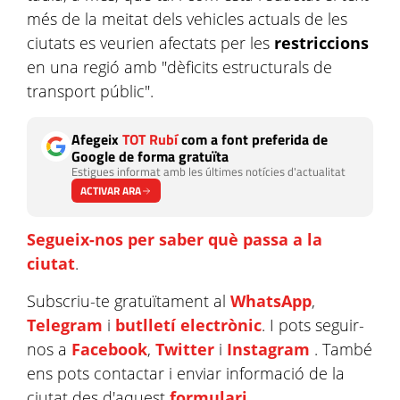
més de la meitat dels vehicles actuals de les
ciutats es veurien afectats per les
restriccions
en una regió amb "dèficits estructurals de
transport públic".
Afegeix
TOT Rubí
com a font preferida de
Google de forma gratuïta
Estigues informat amb les últimes notícies d'actualitat
ACTIVAR ARA
Segueix-nos per saber què passa a la
ciutat
.
Subscriu-te gratuïtament al
WhatsApp
,
Telegram
i
butlletí electrònic
. I pots seguir-
nos a
Facebook
,
Twitter
i
Instagram
. També
ens pots contactar i enviar informació de la
ciutat des d'aquest
formulari
.