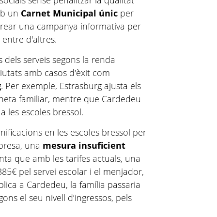
socials sense penalitzar la qualitat
amb un
Carnet Municipal únic
per
i crear una campanya informativa per
 entre d'altres.
 dels serveis segons la renda
 ciutats amb casos d'èxit com
g
. Per exemple, Estrasburg ajusta els
 neta familiar, mentre que Cardedeu
 a les escoles bressol.
ificacions en les escoles bressol per
obresa, una
mesura insuficient
enta que amb les tarifes actuals, una
85€ pel servei escolar i el menjador,
plica a Cardedeu, la família passaria
ons el seu nivell d’ingressos, pels