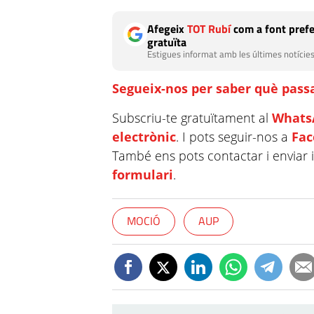
Afegeix
TOT Rubí
com a font prefe
gratuïta
Estigues informat amb les últimes notícies
Segueix-nos per saber què passa
Subscriu-te gratuïtament al
Whats
electrònic
. I pots seguir-nos a
Fa
També ens pots contactar i enviar 
formulari
.
MOCIÓ
AUP