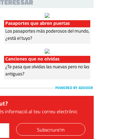
INTERESSAR
Pasaportes que abren puertas
Los pasaportes más poderosos del mundo,
¿está el tuyo?
Canciones que no olvidas
¿Te pasa que olvidas las nuevas pero no las
antiguas?
POWERED BY ADDOOR
ut?
és informació al teu correu electrònic
Subscriure'm