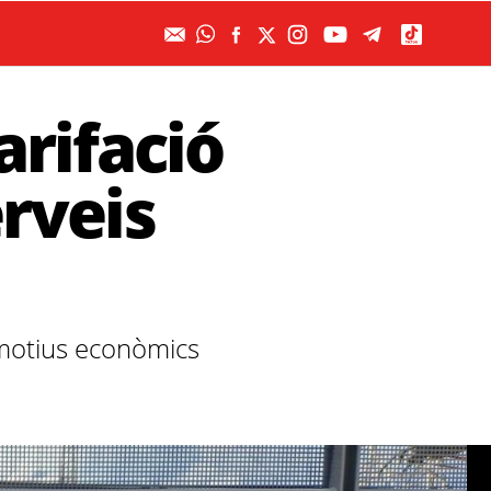
arifació
erveis
er motius econòmics