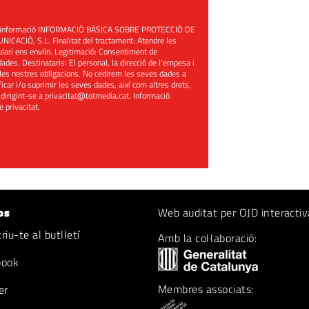
üent informació INFORMACIÓ BÀSICA SOBRE PROTECCIÓ DE
ACIÓ, S.L. Finalitat del tractament: Atendre les
mulari ens enviïn. Legitimació: Consentiment de
ades. Destinataris: El personal, la direcció de l'empesa i
les nostres obligacions. No cedirem les seves dades a
ificar i/o suprimir les seves dades, així com altres drets,
 dirigint-se a
privacitat@totmedia.cat
. Informació
de privacitat
.
os
Web auditat per OJD interactiv
iu-te al butlletí
Amb la col·laboració:
book
Membres associats:
er