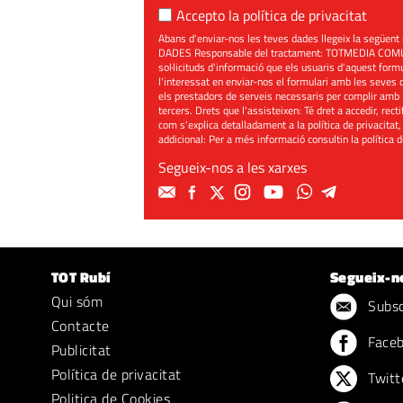
Accepto la
política de privacitat
Abans d'enviar-nos les teves dades llegeix la seg
DADES Responsable del tractament: TOTMEDIA COMUNIC
sol·licituds d'informació que els usuaris d'aquest for
l'interessat en enviar-nos el formulari amb les seves d
els prestadors de serveis necessaris per complir amb 
tercers. Drets que l'assisteixen: Té dret a accedir, rect
com s'explica detalladament a la política de privacitat,
addicional: Per a més informació consultin la
política 
Segueix-nos a les xarxes
TOT Rubí
Segueix-n
Qui sóm
Subscr
Contacte
Face
Publicitat
Política de privacitat
Twitt
Politica de Cookies