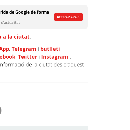
rida de Google de forma
ACTIVAR ARA
 d'actualitat
 a la ciutat
.
App
,
Telegram
i
butlletí
cebook
,
Twitter
i
Instagram
.
informació de la ciutat des d'aquest