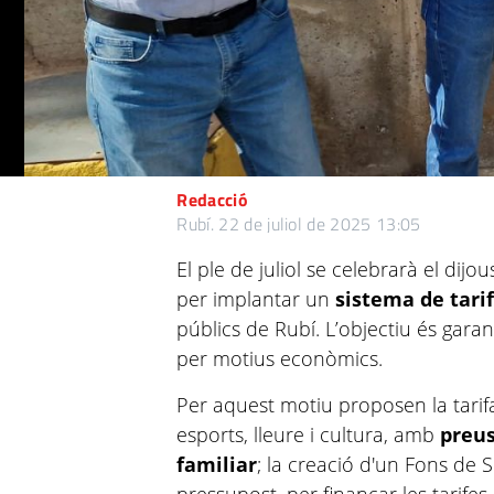
Redacció
Rubí.
22 de juliol de 2025 13:05
El ple de juliol se celebrarà el dij
per implantar un
sistema de tari
públics de Rubí. L’objectiu és garanti
per motius econòmics.
Per aquest motiu proposen la tarifa
esports, lleure i cultura, amb
preus
familiar
; la creació d'un Fons de 