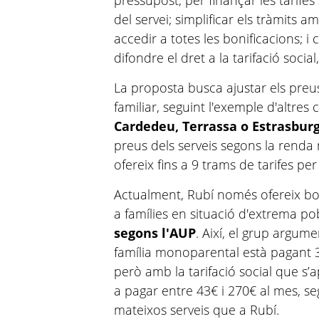
pressupost, per finançar les tarifes 
del servei; simplificar els tràmits 
accedir a totes les bonificacions; 
difondre el dret a la tarifació social,
La proposta busca ajustar els preus
familiar, seguint l'exemple d'altres
Cardedeu, Terrassa o Estrasbur
preus dels serveis segons la renda
ofereix fins a 9 trams de tarifes per
Actualment, Rubí només ofereix bon
a famílies en situació d'extrema p
segons l'AUP
. Així, el grup argum
família monoparental està pagant 3
però amb la tarifació social que s’a
a pagar entre 43€ i 270€ al mes, seg
mateixos serveis que a Rubí.