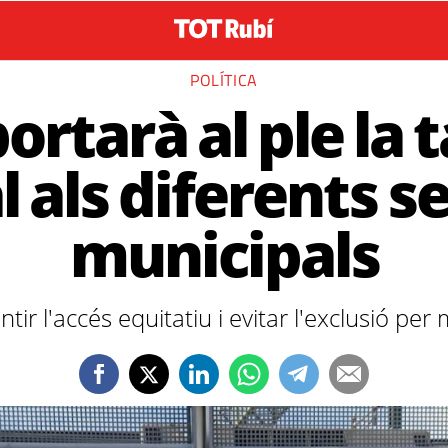
POLÍTICA
ortarà al ple la t
l als diferents s
municipals
ntir l'accés equitatiu i evitar l'exclusió p