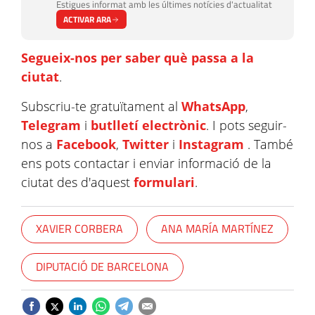
Estigues informat amb les últimes notícies d'actualitat
ACTIVAR ARA
Segueix-nos per saber què passa a la
ciutat
.
Subscriu-te gratuïtament al
WhatsApp
,
Telegram
i
butlletí electrònic
. I pots seguir-
nos a
Facebook
,
Twitter
i
Instagram
. També
ens pots contactar i enviar informació de la
ciutat des d'aquest
formulari
.
XAVIER CORBERA
ANA MARÍA MARTÍNEZ
DIPUTACIÓ DE BARCELONA