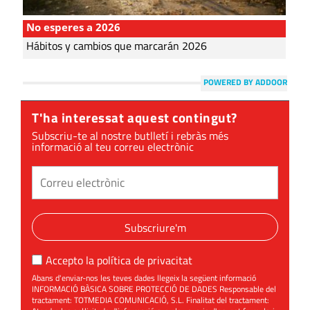
No esperes a 2026
Hábitos y cambios que marcarán 2026
POWERED BY ADDOOR
T'ha interessat aquest contingut?
Subscriu-te al nostre butlletí i rebràs més
informació al teu correu electrònic
Subscriure'm
Accepto la
política de privacitat
Abans d'enviar-nos les teves dades llegeix la següent informació
INFORMACIÓ BÀSICA SOBRE PROTECCIÓ DE DADES Responsable del
tractament: TOTMEDIA COMUNICACIÓ, S.L. Finalitat del tractament: