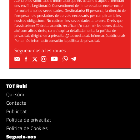
Atendre les sol·licituds d'informació que els usuaris d'aquest formulari
ens enviïn. Legitimació: Consentiment de l'interessat en enviar-nos el
formulari amb les seves dades. Destinataris: El personal, la direcció de
l'empesa i els prestadors de serveis necessaris per complir amb les
nostres obligacions. No cedirem les seves dades a tercers. Drets que
l'assisteixen: Té dret a accedir, rectificar i/o suprimir les seves dades,
així com altres drets, com s'explica detalladament a la política de
privacitat, dirigint-se a
privacitat@totmedia.cat
. Informació addicional:
Per a més informació consultin la
política de privacitat
.
Segueix-nos a les xarxes
TOT Rubí
Qui sóm
Contacte
Publicitat
Política de privacitat
Politica de Cookies
Segueix-nos