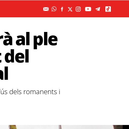
 al ple
 del
l
l’ús dels romanents i