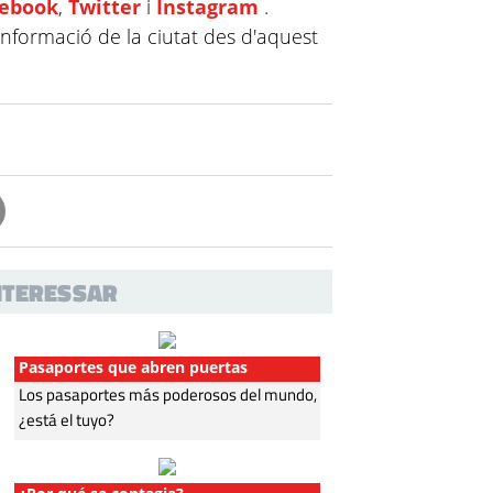
cebook
,
Twitter
i
Instagram
.
informació de la ciutat des d'aquest
INTERESSAR
Pasaportes que abren puertas
Los pasaportes más poderosos del mundo,
¿está el tuyo?