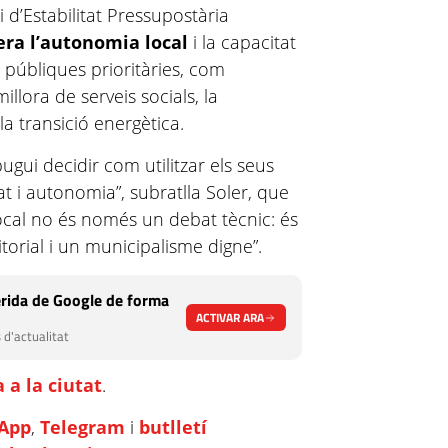
ei d’Estabilitat Pressupostària
ra l’autonomia local
i la capacitat
 públiques prioritàries, com
illora de serveis socials, la
la transició energètica.
gui decidir com utilitzar els seus
t i autonomia”, subratlla Soler, que
local no és només un debat tècnic: és
itorial i un municipalisme digne”.
rida de Google de forma
ACTIVAR ARA
 d'actualitat
 a la ciutat
.
App
,
Telegram
i
butlletí