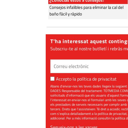
¿Conocías estos 5 consejos?
Consejos infalibles para eliminar la cal del
baño fácil y rápido
T'ha interessat aquest conting
Subscriu-te al nostre butlletí i rebràs m
Accepto la
política de privacitat
Abans d'enviar-nos les teves dades llegeix la seg
DADES Responsable del tractament: TOTMEDIA COMUNIC
sol·licituds d'informació que els usuaris d'aquest for
l'interessat en enviar-nos el formulari amb les seves d
els prestadors de serveis necessaris per complir amb 
tercers. Drets que l'assisteixen: Té dret a accedir, rect
com s'explica detalladament a la política de privacitat,
addicional: Per a més informació consultin la
política 
Segueix-nos a les xarxes