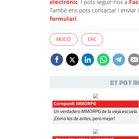
electrònic
. I pots seguir-nos a
Fa
També ens pots contactar i enviar 
formulari
.
MOCIÓ
ERC
ET POT 
Corepunk MMORPG
Un verdadero MMORPG de la vieja escuela
¡Cómo los de antes, pero mejor!