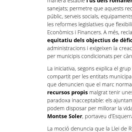
manera estable
l’ús dels romanen
sanejats; permetre que aquests rec
públic, serveis socials, equipaments
les reformes legislatives que flexibil
Econòmics i Financers. A més, re
equitatiu dels objectius de dèfic
administracions i exigeixen la crea
per municipis condicionats per càr
La iniciativa, segons explica el gru
compartit per les entitats municip
que denuncien que el marc normat
recursos propis
malgrat tenir une
paradoxa inacceptable: els ajunta
podem disposar per millorar la vida
Montse Soler
, portaveu d’Esquerr
La moció denuncia que la Llei de Rac