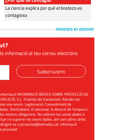
¿Por qué se contagia?
La ciencia explica por qué el bostezo es
contagioso
POWERED BY ADDOOR
ut?
és informació al teu correu electrònic
Subscriure'm
üent informació INFORMACIÓ BÀSICA SOBRE PROTECCIÓ DE
ACIÓ, S.L. Finalitat del tractament: Atendre les
mulari ens enviïn. Legitimació: Consentiment de
ades. Destinataris: El personal, la direcció de l'empesa i
les nostres obligacions. No cedirem les seves dades a
ificar i/o suprimir les seves dades, així com altres drets,
 dirigint-se a
privacitat@totmedia.cat
. Informació
de privacitat
.