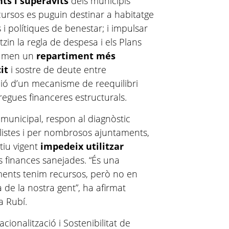
ts i superàvits
dels municipis
ursos es puguin destinar a habitatge
 i polítiques de benestar; i impulsar
itzin la regla de despesa i els Plans
clamen un
repartiment més
it
i sostre de deute entre
ció d’un mecanisme de reequilibri
regues financeres estructurals.
p municipal, respon al diagnòstic
alistes i per nombrosos ajuntaments,
iu vigent
impedeix utilitzar
s finances sanejades. “És una
ments tenim recursos, però no en
 de la nostra gent”, ha afirmat
a Rubí.
ionalització i Sostenibilitat de