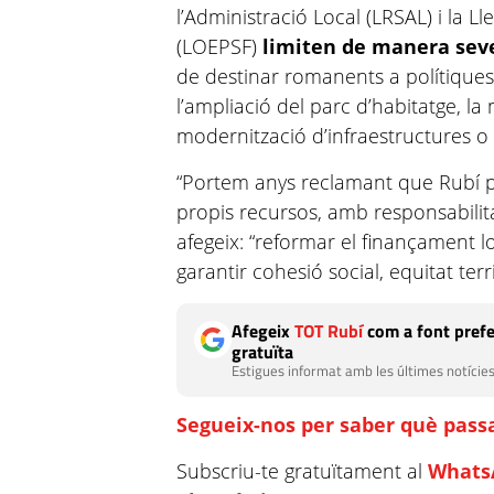
l’Administració Local (LRSAL) i la Ll
(LOEPSF)
limiten de manera seve
de destinar romanents a polítiques
l’ampliació del parc d’habitatge, la m
modernització d’infraestructures o 
“Portem anys reclamant que Rubí pu
propis recursos, amb responsabilita
afegeix: “reformar el finançament 
garantir cohesió social, equitat terr
Afegeix
TOT Rubí
com a font prefe
gratuïta
Estigues informat amb les últimes notícies
Segueix-nos per saber què passa
Subscriu-te gratuïtament al
Whats