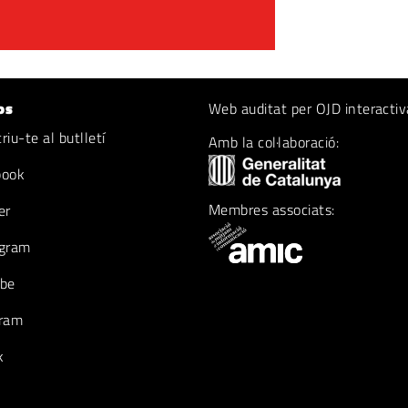
os
Web auditat per OJD interactiv
iu-te al butlletí
Amb la col·laboració:
book
Membres associats:
er
gram
be
ram
k