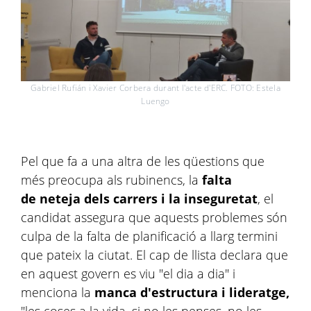
Gabriel Rufián i Xavier Corbera durant l'acte d'ERC. FOTO: Estela
Luengo
Pel que fa a una altra de les qüestions que
més preocupa als rubinencs, la
falta
de
neteja dels carrers i la inseguretat
, el
candidat assegura que aquests problemes són
culpa de la falta de planificació a llarg termini
que pateix la ciutat. El cap de llista declara que
en aquest govern es viu "el dia a dia" i
menciona la
manca d'estructura i lideratge,