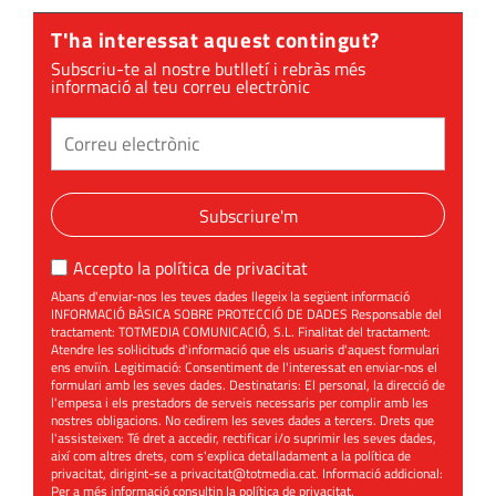
T'ha interessat aquest contingut?
Subscriu-te al nostre butlletí i rebràs més
informació al teu correu electrònic
Subscriure'm
Accepto la
política de privacitat
Abans d'enviar-nos les teves dades llegeix la següent informació
INFORMACIÓ BÀSICA SOBRE PROTECCIÓ DE DADES Responsable del
tractament: TOTMEDIA COMUNICACIÓ, S.L. Finalitat del tractament:
Atendre les sol·licituds d'informació que els usuaris d'aquest formulari
ens enviïn. Legitimació: Consentiment de l'interessat en enviar-nos el
formulari amb les seves dades. Destinataris: El personal, la direcció de
l'empesa i els prestadors de serveis necessaris per complir amb les
nostres obligacions. No cedirem les seves dades a tercers. Drets que
l'assisteixen: Té dret a accedir, rectificar i/o suprimir les seves dades,
així com altres drets, com s'explica detalladament a la política de
privacitat, dirigint-se a
privacitat@totmedia.cat
. Informació addicional:
Per a més informació consultin la
política de privacitat
.