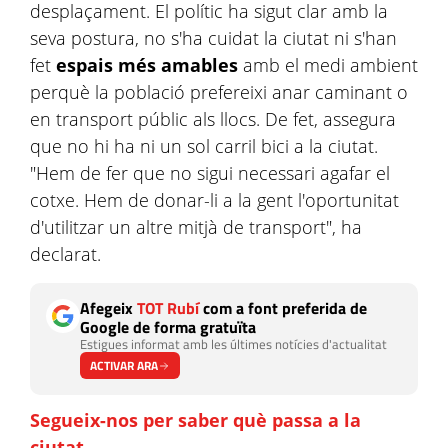
desplaçament. El polític ha sigut clar amb la
seva postura, no s'ha cuidat la ciutat ni s'han
fet
espais més amables
amb el medi ambient
perquè la població prefereixi anar caminant o
en transport públic als llocs. De fet, assegura
que no hi ha ni un sol carril bici a la ciutat.
"Hem de fer que no sigui necessari agafar el
cotxe. Hem de donar-li a la gent l'oportunitat
d'utilitzar un altre mitjà de transport", ha
declarat.
Afegeix
TOT Rubí
com a font preferida de
Google de forma gratuïta
Estigues informat amb les últimes notícies d'actualitat
ACTIVAR ARA
Segueix-nos per saber què passa a la
ciutat
.