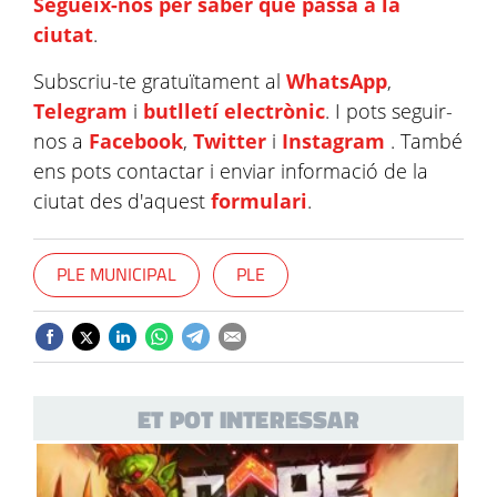
Segueix-nos per saber què passa a la
ciutat
.
Subscriu-te gratuïtament al
WhatsApp
,
Telegram
i
butlletí electrònic
. I pots seguir-
nos a
Facebook
,
Twitter
i
Instagram
. També
ens pots contactar i enviar informació de la
ciutat des d'aquest
formulari
.
PLE MUNICIPAL
PLE
ET POT INTERESSAR