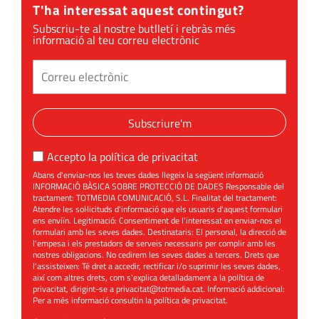
T'ha interessat aquest contingut?
Subscriu-te al nostre butlletí i rebràs més
informació al teu correu electrònic
Subscriure'm
Accepto la
política de privacitat
Abans d'enviar-nos les teves dades llegeix la següent informació
INFORMACIÓ BÀSICA SOBRE PROTECCIÓ DE DADES Responsable del
tractament: TOTMEDIA COMUNICACIÓ, S.L. Finalitat del tractament:
Atendre les sol·licituds d'informació que els usuaris d'aquest formulari
ens enviïn. Legitimació: Consentiment de l'interessat en enviar-nos el
formulari amb les seves dades. Destinataris: El personal, la direcció de
l'empesa i els prestadors de serveis necessaris per complir amb les
nostres obligacions. No cedirem les seves dades a tercers. Drets que
l'assisteixen: Té dret a accedir, rectificar i/o suprimir les seves dades,
així com altres drets, com s'explica detalladament a la política de
privacitat, dirigint-se a
privacitat@totmedia.cat
. Informació addicional:
Per a més informació consultin la
política de privacitat
.