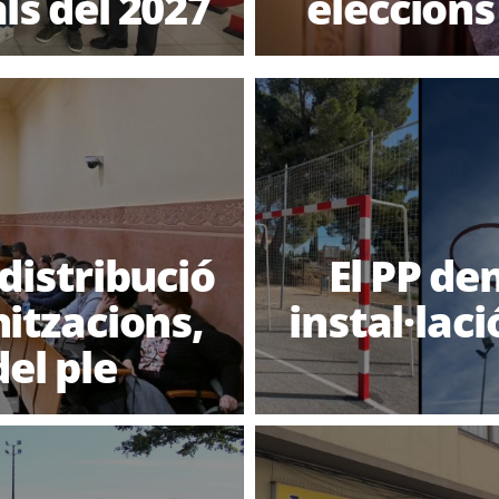
ls del 2027
eleccions
 distribució
El PP de
nitzacions,
instal·lac
el ple