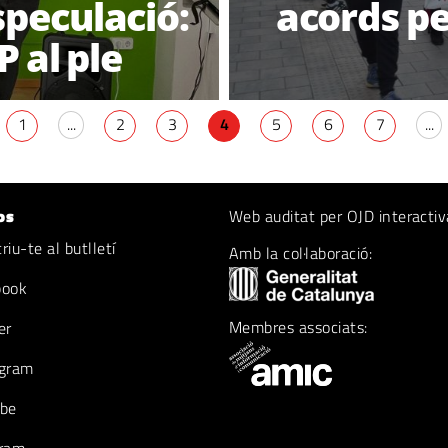
especulació:
acords pe
P al ple
1
...
2
3
4
5
6
7
...
os
Web auditat per OJD interactiv
iu-te al butlletí
Amb la col·laboració:
book
Membres associats:
er
gram
be