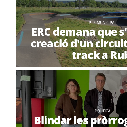
PLE MUNICIPAL
ERC demana que s'e
creació d'un circu
track a Ru
POLÍTICA
Blindar les pròrro