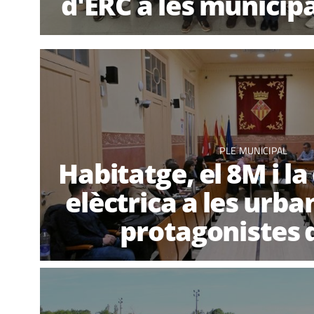
d'ERC a les municipa
PLE MUNICIPAL
Habitatge, el 8M i la
elèctrica a les urba
protagonistes d