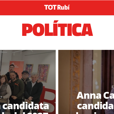
POLÍTICA
E
Anna Ca
27
a candidata
candidat