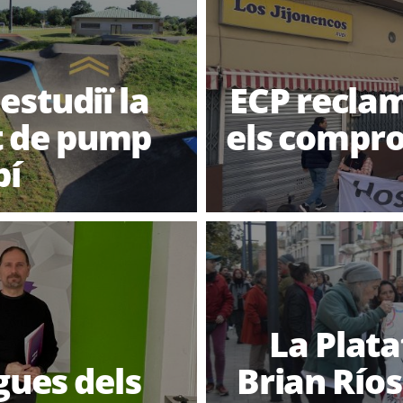
studiï la
ECP reclam
it de pump
els compro
bí
La Plata
gues dels
Brian Ríos