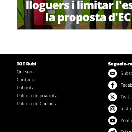
lloguers i limitar l'
la proposta d'EC
TOT Rubí
Segueix-n
Qui sóm
Subscr
Contacte
Face
Publicitat
Política de privacitat
Twitt
Politica de Cookies
Insta
YouTu