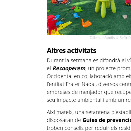
Tallers infantils al Refir
Altres activitats
Durant la setmana es difondrà el 
el
Recooperem
, un projecte
promo
Occidental en col·laboració amb els
l’entitat Frater Nadal, diversos cen
empreses de menjador que recuper
seu impacte ambiental i amb un rer
Així mateix, una setantena d’establ
disposaran de
Guies de prevenci
troben consells per reduir els residu