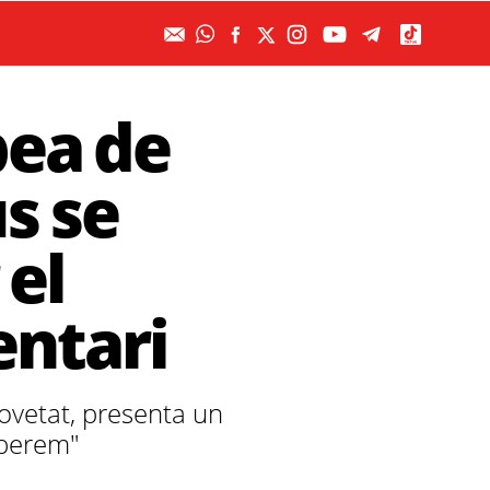
pea de
s se
 el
ntari
ovetat, presenta un
operem"