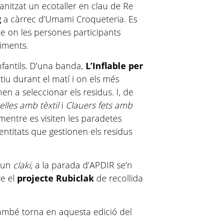
anitzat un ecotaller en clau de Re
g
a càrrec d’Umami Croqueteria. Es
cte on les persones participants
liments.
nfantils. D’una banda,
L’Inflable per
tiu durant el matí i on els més
 a seleccionar els residus. I, de
telles amb tèxtil
i
Clauers fets amb
 mentre es visiten les paradetes
entitats que gestionen els residus
i un
claki
, a la parada d’APDIR se’n
re el
projecte Rubiclak
de recollida
mbé torna en aquesta edició del