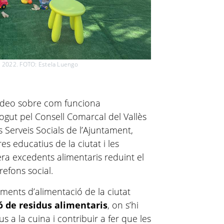
a't 2022. FOTO: Estela Luengo
vídeo sobre com funciona
gut pel Consell Comarcal del Vallès
 Serveis Socials de l’Ajuntament,
tres educatius
de la ciutat i les
a excedents alimentaris reduint el
efons social.
iments d’alimentació de la ciutat
ó de residus alimentaris
, on s’hi
s a la cuina i contribuir a fer que les