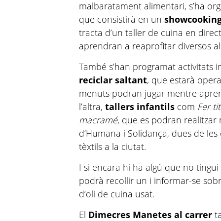
malbaratament alimentari, s’ha org
que consistirà en un
showcookin
tracta d’un taller de cuina en dire
aprendran a reaprofitar diversos a
També s’han programat activitats i
reciclar saltant
, que estarà opera
menuts podran jugar mentre aprenen
l’altra,
tallers infantils
com
Fer ti
macramé
, que es podran realitzar
d’Humana i Solidança, dues de les 
tèxtils a la ciutat.
I si encara hi ha algú que no tingu
podrà recollir un i informar-se sob
d’oli de cuina usat.
El
Dimecres Manetes al carrer
ta