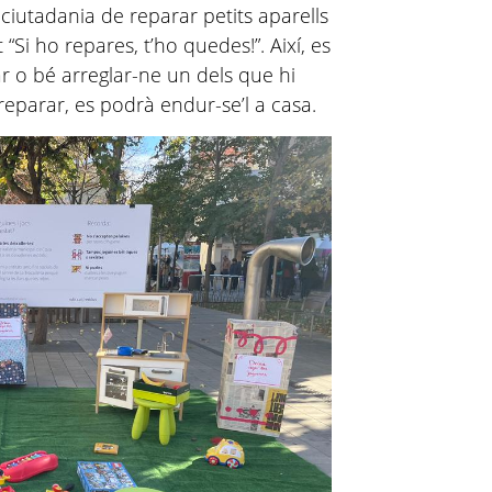
a ciutadania de reparar petits aparells
 “Si ho repares, t’ho quedes!”. Així, es
r o bé arreglar-ne un dels que hi
 reparar, es podrà endur-se’l a casa.