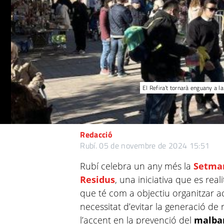
El Refira’t tornarà enguany a 
Redacció
Rubí.
05 de novembre de 2024 15:51
Rubí celebra un any més la
Setman
Residus
, una iniciativa que es rea
que té com a objectiu organitzar ac
necessitat d’evitar la generació de 
l’accent en la prevenció del
malbar