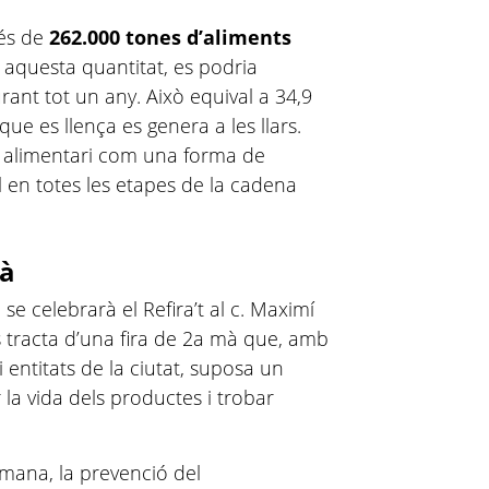
més de
262.000 tones d’aliments
 aquesta quantitat, es podria
ant tot un any. Això equival a 34,9
que es llença es genera a les llars.
t alimentari com una forma de
l en totes les etapes de la cadena
mà
e celebrarà el Refira’t al c. Maximí
Es tracta d’una fira de 2a mà que, amb
i entitats de la ciutat, suposa un
 la vida dels productes i trobar
etmana, la prevenció del