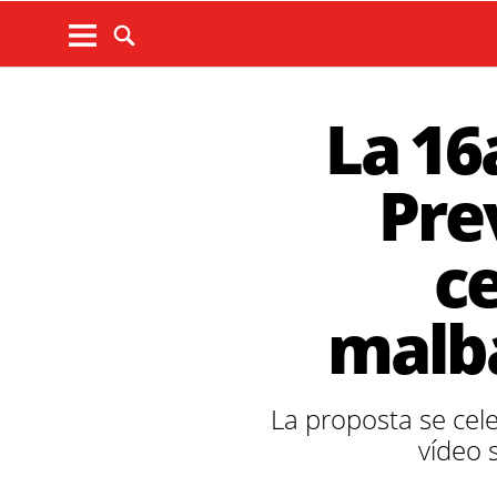
La 16
Pre
ce
malb
La proposta se cel
vídeo 