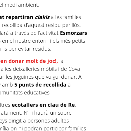
el medi ambient.
tat repartiran
clakis
a les famílies
 recollida d’aquest residu perillós.
arà a través de l’activitat
Esmorzars
 en el nostre entorn i els més petits
ns per evitar residus.
en donar molt de joc!,
la
 les deixalleries mòbils i de Cova
ar les joguines que vulgui donar. A
ny amb
5 punts de recollida
a
comunitats educatives.
ltres
ecotallers en clau de Re
,
ratament. N’hi haurà un sobre
ys dirigit a persones adultes
ília on hi podran participar famílies