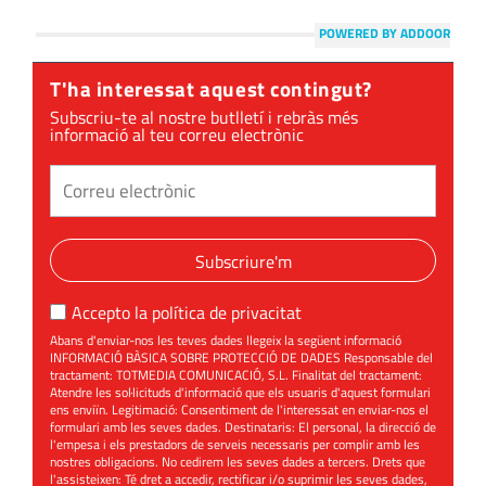
POWERED BY ADDOOR
T'ha interessat aquest contingut?
Subscriu-te al nostre butlletí i rebràs més
informació al teu correu electrònic
Subscriure'm
Accepto la
política de privacitat
Abans d'enviar-nos les teves dades llegeix la següent informació
INFORMACIÓ BÀSICA SOBRE PROTECCIÓ DE DADES Responsable del
tractament: TOTMEDIA COMUNICACIÓ, S.L. Finalitat del tractament:
Atendre les sol·licituds d'informació que els usuaris d'aquest formulari
ens enviïn. Legitimació: Consentiment de l'interessat en enviar-nos el
formulari amb les seves dades. Destinataris: El personal, la direcció de
l'empesa i els prestadors de serveis necessaris per complir amb les
nostres obligacions. No cedirem les seves dades a tercers. Drets que
l'assisteixen: Té dret a accedir, rectificar i/o suprimir les seves dades,