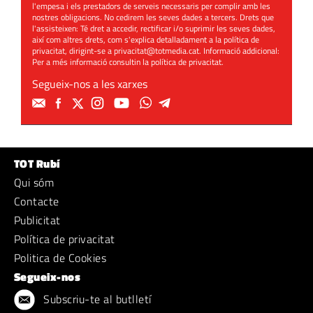
l'empesa i els prestadors de serveis necessaris per complir amb les
nostres obligacions. No cedirem les seves dades a tercers. Drets que
l'assisteixen: Té dret a accedir, rectificar i/o suprimir les seves dades,
així com altres drets, com s'explica detalladament a la política de
privacitat, dirigint-se a
privacitat@totmedia.cat
. Informació addicional:
Per a més informació consultin la
política de privacitat
.
Segueix-nos a les xarxes
TOT Rubí
Qui sóm
Contacte
Publicitat
Política de privacitat
Politica de Cookies
Segueix-nos
Subscriu-te al butlletí