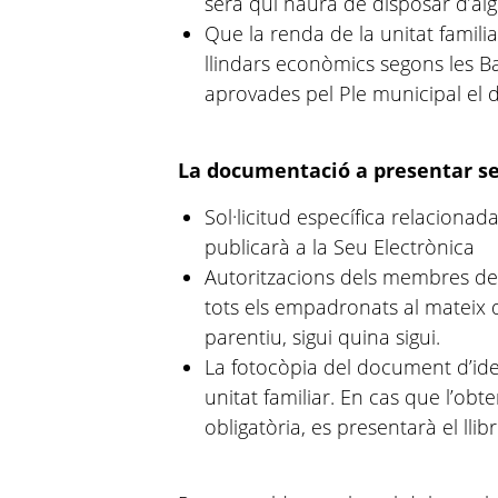
serà qui haurà de disposar d’a
Que la renda de la unitat famili
llindars econòmics segons les B
aprovades pel Ple municipal el d
La documentació a presentar se
Sol·licitud específica relacion
publicarà a la Seu Electrònica
Autoritzacions dels membres de l
tots els empadronats al mateix d
parentiu, sigui quina sigui.
La fotocòpia del document d’ide
unitat familiar. En cas que l’ob
obligatòria, es presentarà el llibr