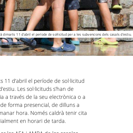
à dimarts 11 d'abril el període de sol·licitud per a les subvencions dels casals d'esti
11 d'abril el període de sol·licitud
'estiu. Les sol·licituds s'han de
nia a través de la seu electrònica o a
 de forma presencial, de dilluns a
manar hora. Només caldrà tenir cita
ncialment en horari de tarda.