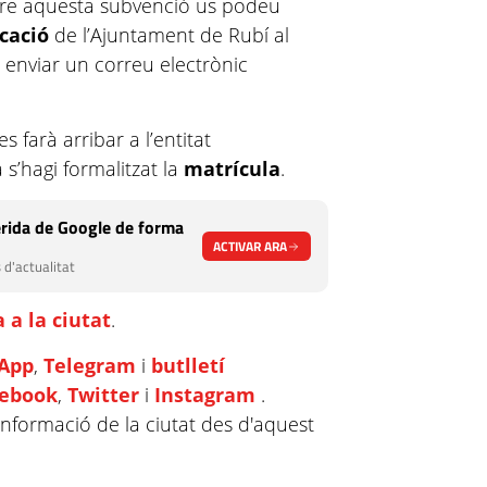
bre aquesta subvenció us podeu
ucació
de l’Ajuntament de Rubí al
 enviar un correu electrònic
s farà arribar a l’entitat
s’hagi formalitzat la
matrícula
.
rida de Google de forma
ACTIVAR ARA
 d'actualitat
 a la ciutat
.
App
,
Telegram
i
butlletí
cebook
,
Twitter
i
Instagram
.
informació de la ciutat des d'aquest