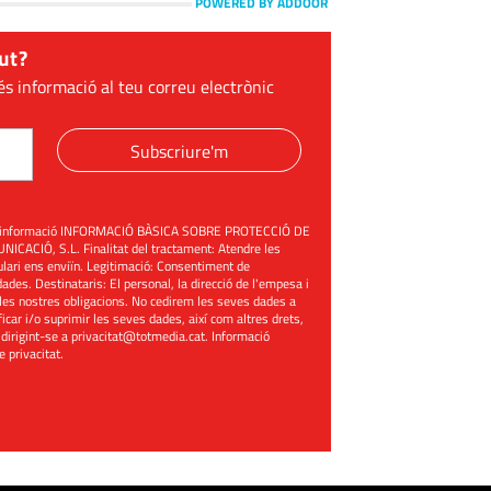
POWERED BY ADDOOR
ut?
és informació al teu correu electrònic
Subscriure'm
üent informació INFORMACIÓ BÀSICA SOBRE PROTECCIÓ DE
ACIÓ, S.L. Finalitat del tractament: Atendre les
mulari ens enviïn. Legitimació: Consentiment de
ades. Destinataris: El personal, la direcció de l'empesa i
les nostres obligacions. No cedirem les seves dades a
ificar i/o suprimir les seves dades, així com altres drets,
 dirigint-se a
privacitat@totmedia.cat
. Informació
de privacitat
.