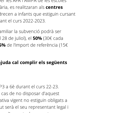
per les AFA i AMPA de les escoles
ària, es realitzaran als
centres
'adrecen a infants que estiguin cursant
rant el curs 2022-2023.
familiar la subvenció podrà ser
28 de juliol), el
50%
(30€ cada
5%
de l'import de referència (15€
’ajuda cal complir els següents
P3 a 6è durant el curs 22-23.
n cas de no disposar d’aquest
iva vigent no estiguin obligats a
jut serà el seu representant legal i