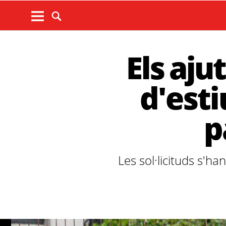
Els aju
d'est
p
Les sol·licituds s'ha