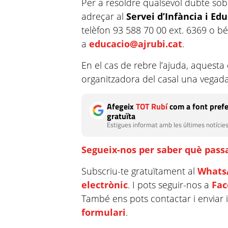
Per a resoldre qualsevol dubte so
adreçar al
Servei d’Infància i Ed
telèfon 93 588 70 00 ext. 6369 o bé
a
educacio@ajrubi.cat
.
En el cas de rebre l’ajuda, aquesta e
organitzadora del casal una vegada 
Afegeix
TOT Rubí
com a font prefe
gratuïta
Estigues informat amb les últimes notícies
Segueix-nos per saber què passa
Subscriu-te gratuïtament al
Whats
electrònic
. I pots seguir-nos a
Fa
També ens pots contactar i enviar 
formulari
.