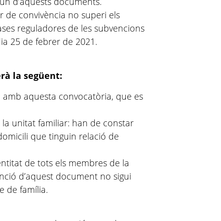
lgun d’aquests documents.
ar de convivència no superi els
ases reguladores de les subvencions
ia 25 de febrer de 2021.
rà la següent:
ada amb aquesta convocatòria, que es
a unitat familiar: han de constar
omicili que tinguin relació de
ntitat de tots els membres de la
tenció d’aquest document no sigui
e de família.