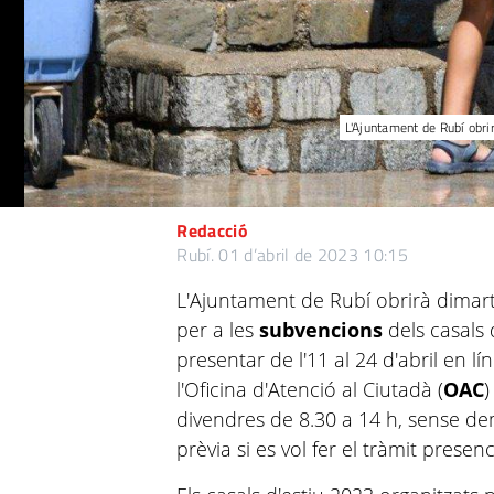
L'Ajuntament de Rubí obrir
Redacció
Rubí.
01 d’abril de 2023 10:15
L'Ajuntament de Rubí obrirà dimarts 
per a les
subvencions
dels casals d
presentar de l'11 al 24 d'abril en lí
l'Oficina d'Atenció al Ciutadà (
OAC
)
divendres de 8.30 a 14 h, sense de
prèvia si es vol fer el tràmit prese