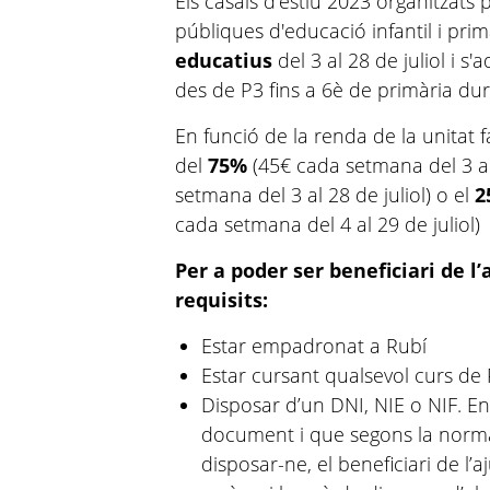
Els casals d'estiu 2023 organitzats 
públiques d'educació infantil i prim
educatius
del 3 al 28 de juliol i s
des de P3 fins a 6è de primària du
En funció de la renda de la unitat 
del
75%
(45€ cada setmana del 3 al 
setmana del 3 al 28 de juliol) o el
2
cada setmana del 4 al 29 de juliol)
Per a poder ser beneficiari de l
requisits:
Estar empadronat a Rubí
Estar cursant qualsevol curs de 
Disposar d’un DNI, NIE o NIF. E
document i que segons la normat
disposar-ne, el beneficiari de l’a