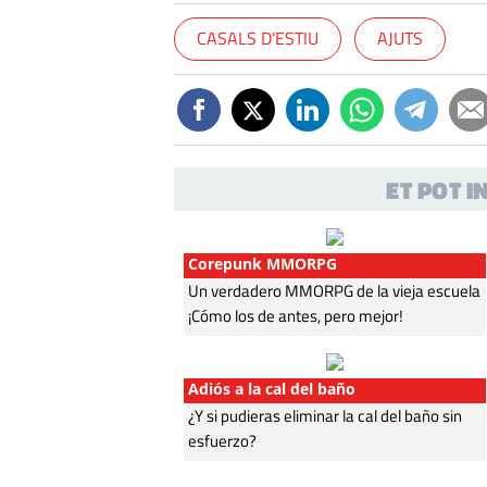
CASALS D'ESTIU
AJUTS
ET POT 
Corepunk MMORPG
Un verdadero MMORPG de la vieja escuela
¡Cómo los de antes, pero mejor!
Adiós a la cal del baño
¿Y si pudieras eliminar la cal del baño sin
esfuerzo?