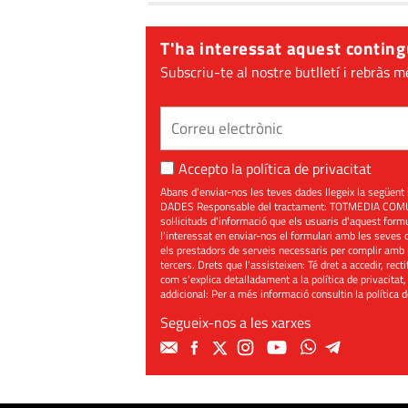
T'ha interessat aquest conting
Subscriu-te al nostre butlletí i rebràs m
Accepto la
política de privacitat
Abans d'enviar-nos les teves dades llegeix la seg
DADES Responsable del tractament: TOTMEDIA COMUNIC
sol·licituds d'informació que els usuaris d'aquest for
l'interessat en enviar-nos el formulari amb les seves d
els prestadors de serveis necessaris per complir amb 
tercers. Drets que l'assisteixen: Té dret a accedir, rect
com s'explica detalladament a la política de privacitat,
addicional: Per a més informació consultin la
política 
Segueix-nos a les xarxes