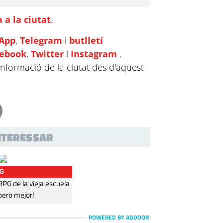
 a la ciutat
.
App
,
Telegram
i
butlletí
cebook
,
Twitter
i
Instagram
.
informació de la ciutat des d'aquest
INTERESSAR
G
G de la vieja escuela
pero mejor!
POWERED BY ADDOOR