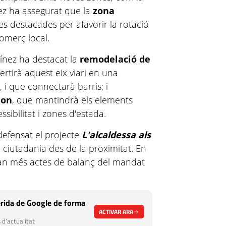
nez ha assegurat que la
zona
s destacades per afavorir la rotació
comerç local.
tínez ha destacat la
remodelació de
ertirà aquest eix viari en una
 i que connectarà barris; i
son
, que mantindrà els elements
sibilitat i zones d'estada.
defensat el projecte
L'alcaldessa als
a ciutadania des de la proximitat. En
an més actes de balanç del mandat
rida de Google de forma
ACTIVAR ARA
 d'actualitat