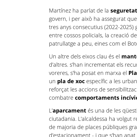
Martínez ha parlat de la
segureta
govern, i per això ha assegurat que 
tres anys consecutius (2022-2025) g
entre cossos policials, la creació d
patrullatge a peu, eines com el Bot
Un altre dels eixos clau és el
mante
d'altres. s'han incrementat els recu
voreres, s'ha posat en marxa el
Pla
un
pla de xoc
específic a les urba
reforçat les accions de sensibilitzac
combatre
comportaments incívi
L'
aparcament
és una de les qües
ciutadania. L'alcaldessa ha volgu
de majoria de places públiques gra
d'estacionament - i que s'han ana