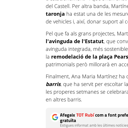
del Castell. Per altra banda, Martí
taronja
ha estat una de les mesure
de vehicles i, així, donar suport al 
Pel que fa als grans projectes, Mar
l'avinguda de l'Estatut
, que conv
avinguda integrada, més sostenible,
la
remodelació de la plaça Pear
patrimonials però millorarà en acces
Finalment, Ana Maria Martínez ha 
barris
, que ha servit per escoltar l
les properes setmanes se celebrar
en altres barris.
Afegeix
TOT Rubí
com a font prefe
gratuïta
Estigues informat amb les últimes notícies