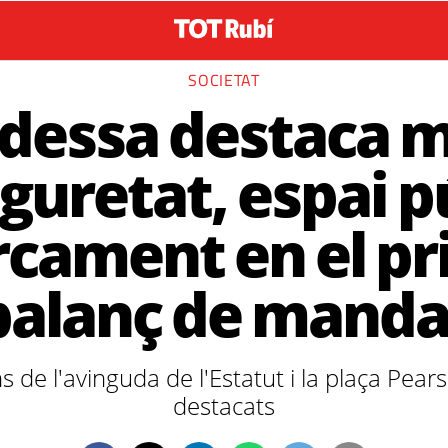
SOCIETAT
ldessa destaca m
guretat, espai pú
cament en el p
balanç de manda
 de l'avinguda de l'Estatut i la plaça Pear
destacats