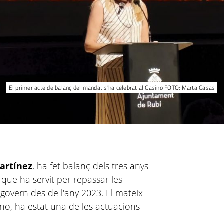
El primer acte de balanç del mandat s'ha celebrat al Casino FOTO: Marta Casas
artínez
, ha fet balanç dels tres anys
 que ha servit per repassar les
 govern des de l'any 2023. El mateix
sino, ha estat una de les actuacions