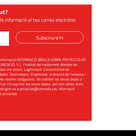
ut?
és informació al teu correu electrònic
Subscriure'm
üent informació INFORMACIÓ BÀSICA SOBRE PROTECCIÓ DE
ACIÓ, S.L. Finalitat del tractament: Atendre les
mulari ens enviïn. Legitimació: Consentiment de
ades. Destinataris: El personal, la direcció de l'empesa i
les nostres obligacions. No cedirem les seves dades a
ificar i/o suprimir les seves dades, així com altres drets,
 dirigint-se a
privacitat@totmedia.cat
. Informació
de privacitat
.