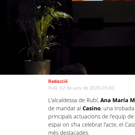
Redacció
Rubí.
02 de juny de 2026 05:00
L'alcaldessa de Rubí,
Ana María M
de mandat al
Casino
, una trobada
principals actuacions de l'equip de
espai on s'ha celebrat l'acte, el Ca
més destacades.