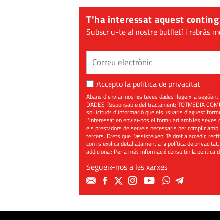
T'ha interessat aquest conting
Subscriu-te al nostre butlletí i rebràs m
Accepto la
política de privacitat
Abans d'enviar-nos les teves dades llegeix la seg
DADES Responsable del tractament: TOTMEDIA COMUNIC
sol·licituds d'informació que els usuaris d'aquest for
l'interessat en enviar-nos el formulari amb les seves d
els prestadors de serveis necessaris per complir amb 
tercers. Drets que l'assisteixen: Té dret a accedir, rect
com s'explica detalladament a la política de privacitat,
addicional: Per a més informació consultin la
política 
Segueix-nos a les xarxes