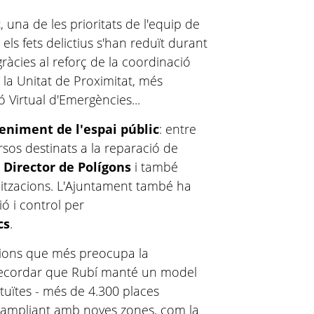
t
, una de les prioritats de l'equip de
els fets delictius s'han reduït durant
ràcies al reforç de la coordinació
e la Unitat de Proximitat, més
ó Virtual d'Emergències...
niment de l'espai públic
: entre
rsos destinats a la reparació de
 Director de Polígons
i també
nitzacions. L'Ajuntament també ha
ió i control per
cs
.
tions que més preocupa la
t recordar que Rubí manté un model
tuïtes - més de 4.300 places
t ampliant amb noves zones, com la