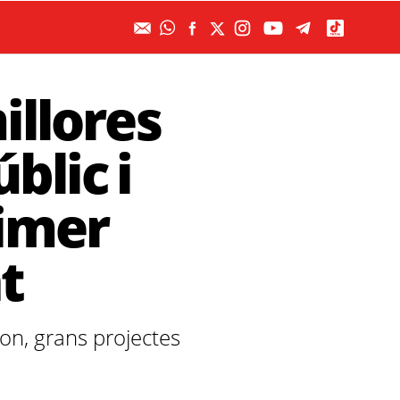
illores
blic i
rimer
t
son, grans projectes