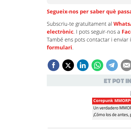
Segueix-nos per saber què passa
Subscriu-te gratuïtament al
Whats
electrònic
. I pots seguir-nos a
Fa
També ens pots contactar i enviar 
formulari
.
ET POT 
Corepunk MMORP
Un verdadero MMORP
¡Cómo los de antes, 