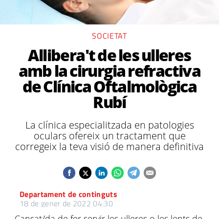
SOCIETAT
Allibera't de les ulleres
amb la cirurgia refractiva
de Clínica Oftalmològica
Rubí
La clínica especialitzada en patologies
oculars ofereix un tractament que
corregeix la teva visió de manera definitiva
Departament de continguts
18 de gener de 2022 04:30
Cansat/da de fer servir les ulleres o les lents de