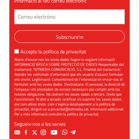
informació al teu correu electrònic
Subscriure'm
Accepto la
política de privacitat
Abans d'enviar-nos les teves dades llegeix la següent informació
INFORMACIÓ BÀSICA SOBRE PROTECCIÓ DE DADES Responsable del
tractament: TOTMEDIA COMUNICACIÓ, S.L. Finalitat del tractament:
Atendre les sol·licituds d'informació que els usuaris d'aquest formulari
ens enviïn. Legitimació: Consentiment de l'interessat en enviar-nos el
formulari amb les seves dades. Destinataris: El personal, la direcció de
l'empesa i els prestadors de serveis necessaris per complir amb les
nostres obligacions. No cedirem les seves dades a tercers. Drets que
l'assisteixen: Té dret a accedir, rectificar i/o suprimir les seves dades,
així com altres drets, com s'explica detalladament a la política de
privacitat, dirigint-se a
privacitat@totmedia.cat
. Informació addicional:
Per a més informació consultin la
política de privacitat
.
Segueix-nos a les xarxes