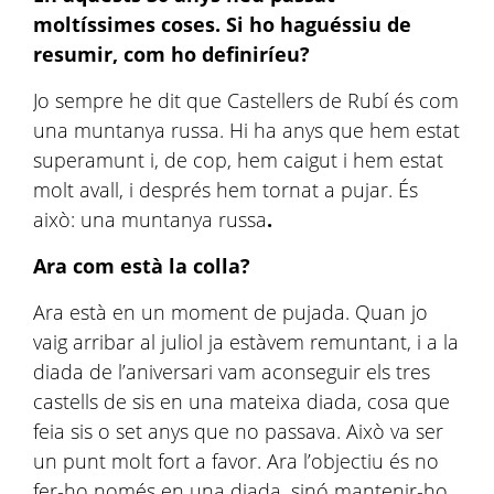
moltíssimes coses. Si ho haguéssiu de
resumir, com ho definiríeu?
Jo sempre he dit que Castellers de Rubí és com
una muntanya russa. Hi ha anys que hem estat
superamunt i, de cop, hem caigut i hem estat
molt avall, i després hem tornat a pujar. És
això: una muntanya russa
.
Ara com està la colla?
Ara està en un moment de pujada. Quan jo
vaig arribar al juliol ja estàvem remuntant, i a la
diada de l’aniversari vam aconseguir els tres
castells de sis en una mateixa diada, cosa que
feia sis o set anys que no passava. Això va ser
un punt molt fort a favor. Ara l’objectiu és no
fer-ho només en una diada, sinó mantenir-ho