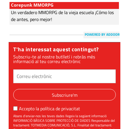
Corepunk MMORPG
Un verdadero MMORPG de la vieja escuela ¡Cómo los
de antes, pero mejor!
POWERED BY ADDOOR
T'ha interessat aquest contingut?
Subscriu-te al nostre butlletí i rebràs més
informació al teu correu electrònic
Subscriure'm
Accepto la
política de privacitat
Abans d'enviar-nos les teves dades llegeix la següent informació
INFORMACIÓ BÀSICA SOBRE PROTECCIÓ DE DADES Responsable del
tractament: TOTMEDIA COMUNICACIÓ, S.L. Finalitat del tractament: