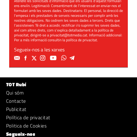
Atendre les sol·licituds d'informació que els usuaris d'aquest formulari
ens enviïn. Legitimació: Consentiment de l'interessat en enviar-nos el
formulari amb les seves dades. Destinataris: El personal, la direcció de
l'empesa i els prestadors de serveis necessaris per complir amb les
nostres obligacions. No cedirem les seves dades a tercers. Drets que
l'assisteixen: Té dret a accedir, rectificar i/o suprimir les seves dades,
així com altres drets, com s'explica detalladament a la política de
privacitat, dirigint-se a
privacitat@totmedia.cat
. Informació addicional:
Per a més informació consultin la
política de privacitat
.
Segueix-nos a les xarxes
TOT Rubí
Qui sóm
Contacte
Publicitat
Política de privacitat
Politica de Cookies
Segueix-nos