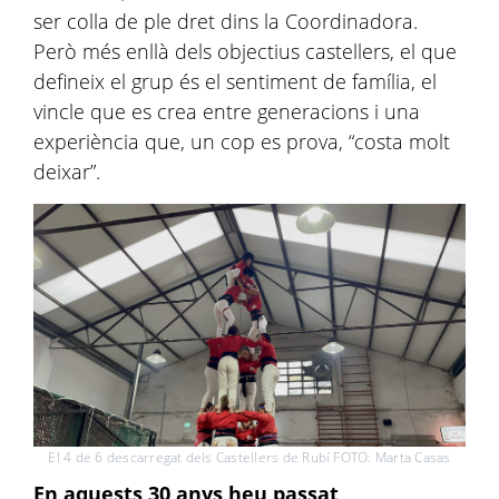
ser colla de ple dret dins la Coordinadora.
Però més enllà dels objectius castellers, el que
defineix el grup és el sentiment de família, el
vincle que es crea entre generacions i una
experiència que, un cop es prova, “costa molt
deixar”.
El 4 de 6 descarregat dels Castellers de Rubí FOTO: Marta Casas
En aquests 30 anys heu passat