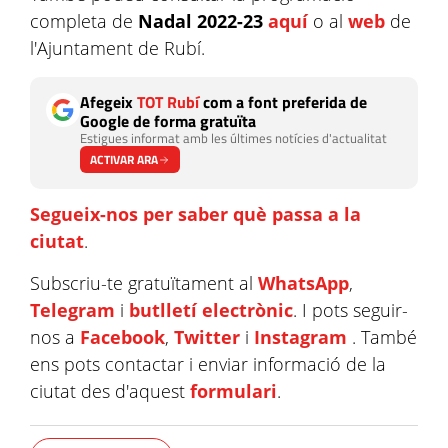
completa de
Nadal 2022-23
aquí
o al
web
de
l'Ajuntament de Rubí.
Afegeix
TOT Rubí
com a font preferida de
Google de forma gratuïta
Estigues informat amb les últimes notícies d'actualitat
ACTIVAR ARA
Segueix-nos per saber què passa a la
ciutat
.
Subscriu-te gratuïtament al
WhatsApp
,
Telegram
i
butlletí electrònic
. I pots seguir-
nos a
Facebook
,
Twitter
i
Instagram
. També
ens pots contactar i enviar informació de la
ciutat des d'aquest
formulari
.