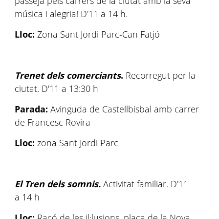
passeja pels carrers de la ciutat amb la seva
música i alegria! D'11 a 14 h.
Lloc:
Zona Sant Jordi Parc-Can Fatjó
Trenet dels comerciants
.
Recorregut per la
ciutat. D'11 a 13:30 h
Parada:
Avinguda de Castellbisbal amb carrer
de Francesc Rovira
Lloc:
zona Sant Jordi Parc
El Tren dels somnis.
Activitat familiar. D'11
a 14 h
Lloc:
Racó de les il·lusions, plaça de la Nova