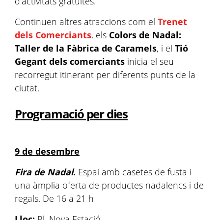
d'activitats gratuïtes.
Continuen altres atraccions com el
Trenet
dels Comerciants
, els
Colors de Nadal:
Taller de la Fàbrica de Caramels
, i el
Tió
Gegant dels comerciants
inicia el seu
recorregut itinerant per diferents punts de la
ciutat.
Programació per dies
9 de desembre
Fira de Nadal
.
Espai amb casetes de fusta i
una àmplia oferta de productes nadalencs i de
regals. De 16 a 21 h
Lloc:
Pl. Nova Estació