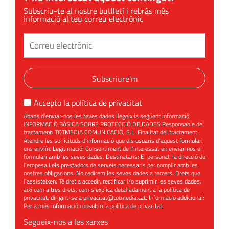
Subscriu-te al nostre butlletí i rebràs més
informació al teu correu electrònic
Subscriure'm
Accepto la
política de privacitat
Abans d'enviar-nos les teves dades llegeix la següent informació
INFORMACIÓ BÀSICA SOBRE PROTECCIÓ DE DADES Responsable del
tractament: TOTMEDIA COMUNICACIÓ, S.L. Finalitat del tractament:
Atendre les sol·licituds d'informació que els usuaris d'aquest formulari
ens enviïn. Legitimació: Consentiment de l'interessat en enviar-nos el
formulari amb les seves dades. Destinataris: El personal, la direcció de
l'empesa i els prestadors de serveis necessaris per complir amb les
nostres obligacions. No cedirem les seves dades a tercers. Drets que
l'assisteixen: Té dret a accedir, rectificar i/o suprimir les seves dades,
així com altres drets, com s'explica detalladament a la política de
privacitat, dirigint-se a
privacitat@totmedia.cat
. Informació addicional:
Per a més informació consultin la
política de privacitat
.
Segueix-nos a les xarxes