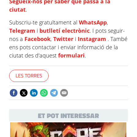
Segueix-nos per saber què passa a la
ciutat
.
Subscriu-te gratuïtament al
WhatsApp
,
Telegram
i
butlletí electrònic
. I pots seguir-
nos a
Facebook
,
Twitter
i
Instagram
. També
ens pots contactar i enviar informació de la
ciutat des d'aquest
formulari
.
LES TORRES
ET POT INTERESSAR