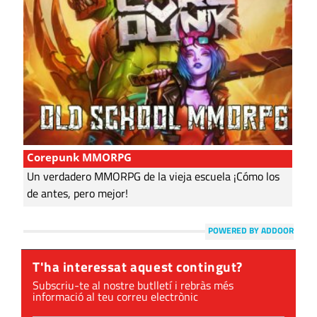
Corepunk MMORPG
Un verdadero MMORPG de la vieja escuela ¡Cómo los
de antes, pero mejor!
POWERED BY ADDOOR
T'ha interessat aquest contingut?
Subscriu-te al nostre butlletí i rebràs més
informació al teu correu electrònic