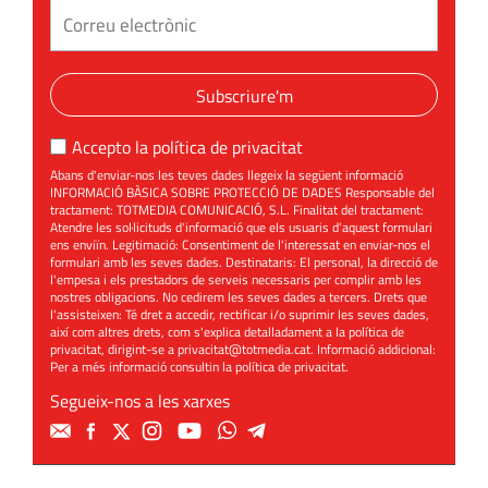
Subscriure'm
Accepto la
política de privacitat
Abans d'enviar-nos les teves dades llegeix la següent informació
INFORMACIÓ BÀSICA SOBRE PROTECCIÓ DE DADES Responsable del
tractament: TOTMEDIA COMUNICACIÓ, S.L. Finalitat del tractament:
Atendre les sol·licituds d'informació que els usuaris d'aquest formulari
ens enviïn. Legitimació: Consentiment de l'interessat en enviar-nos el
formulari amb les seves dades. Destinataris: El personal, la direcció de
l'empesa i els prestadors de serveis necessaris per complir amb les
nostres obligacions. No cedirem les seves dades a tercers. Drets que
l'assisteixen: Té dret a accedir, rectificar i/o suprimir les seves dades,
així com altres drets, com s'explica detalladament a la política de
privacitat, dirigint-se a
privacitat@totmedia.cat
. Informació addicional:
Per a més informació consultin la
política de privacitat
.
Segueix-nos a les xarxes