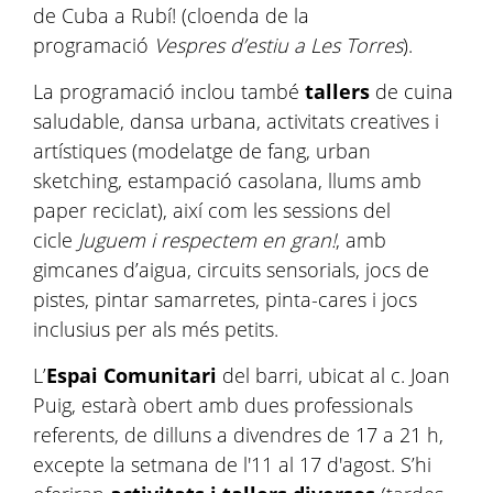
de Cuba a Rubí! (cloenda de la
programació
Vespres d’estiu a Les Torres
).
La programació inclou també
tallers
de cuina
saludable, dansa urbana, activitats creatives i
artístiques (modelatge de fang, urban
sketching, estampació casolana, llums amb
paper reciclat), així com les sessions del
cicle
Juguem i respectem en gran!
, amb
gimcanes d’aigua, circuits sensorials, jocs de
pistes, pintar samarretes, pinta-cares i jocs
inclusius per als més petits.
L’
Espai Comunitari
del barri, ubicat al c. Joan
Puig, estarà obert amb dues professionals
referents, de dilluns a divendres de 17 a 21 h,
excepte la setmana de l'11 al 17 d'agost. S’hi