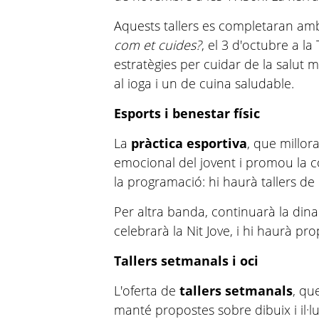
Aquests tallers es completaran am
com et cuides?
, el 3 d'octubre a l
estratègies per cuidar de la salut me
al ioga i un de cuina saludable.
Esports i benestar físic
La
pràctica esportiva
, que millor
emocional del jovent i promou la c
la programació: hi haurà tallers de 
Per altra banda, continuarà la dina
celebrarà la Nit Jove, i hi haurà pr
Tallers setmanals i oci
L'oferta de
tallers setmanals
, qu
manté propostes sobre dibuix i il·lu