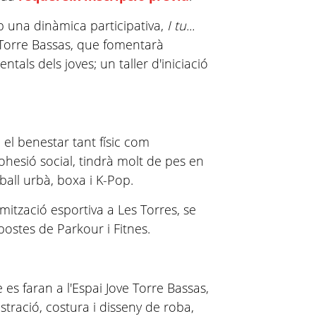
b una dinàmica participativa,
I tu...
a Torre Bassas, que fomentarà
ntals dels joves; un taller d'iniciació
a el benestar tant físic com
ohesió social, tindrà molt de pes en
ball urbà, boxa i K-Pop.
mització esportiva a Les Torres, se
opostes de Parkour i Fitnes.
e es faran a l'Espai Jove Torre Bassas,
stració, costura i disseny de roba,