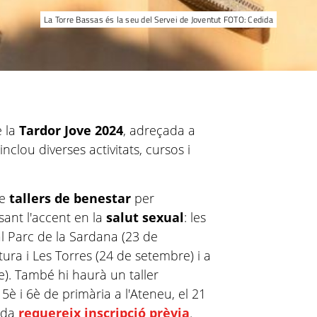
La Torre Bassas és la seu del Servei de Joventut FOTO: Cedida
e la
Tardor Jove 2024
, adreçada a
inclou diverses activitats, cursos i
de
tallers de benestar
per
sant l'accent en la
salut sexual
: les
al Parc de la Sardana (23 de
tura i Les Torres (24 de setembre) i a
e). També hi haurà un taller
5è i 6è de primària a l'Ateneu, el 21
rada
requereix inscripció prèvia
.