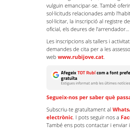
vulguin emancipar-se. També ofer
sol·licituds relacionades amb l'habi
sol·licitar, la inscripció al registre 
oficial, els deures de l'arrendador..
Les inscripcions als tallers i activit
demandes de cita per a les assessor
web
www.rubijove.cat
.
Afegeix
TOT Rubí
com a font prefe
gratuïta
Estigues informat amb les últimes notícies
Segueix-nos per saber què passa
Subscriu-te gratuïtament al
Whats
electrònic
. I pots seguir-nos a
Fa
També ens pots contactar i enviar 