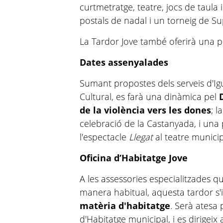
curtmetratge, teatre, jocs de taula i
postals de nadal i un torneig de 
La Tardor Jove també oferirà una p
Dates assenyalades
Sumant propostes dels serveis d'Ig
Cultural, es farà una dinàmica pel
de la violència vers les dones
; l
celebració de la Castanyada, i un
l'espectacle
Llegat
al teatre munici
Oficina d’Habitatge Jove
A les assessories especialitzades qu
manera habitual, aquesta tardor s
matèria d'habitatge
. Serà atesa 
d'Habitatge municipal, i es dirige