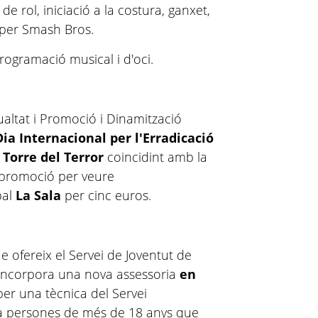
 de rol, iniciació a la costura, ganxet,
Super Smash Bros.
rogramació musical i d'oci.
ualtat i Promoció i Dinamització
Dia Internacional per l'Erradicació
a
Torre del Terror
coincidint amb la
a promoció per veure
pal
La Sala
per cinc euros.
e ofereix el Servei de Joventut de
'incorpora una nova assessoria
en
per una tècnica del Servei
ix a persones de més de 18 anys que