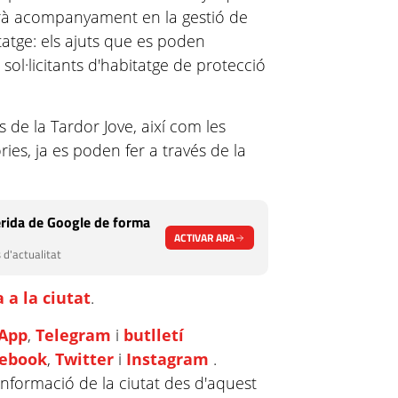
irà acompanyament en la gestió de
tatge: els ajuts que es poden
de sol·licitants d'habitatge de protecció
.
ats de la Tardor Jove, així com les
ies, ja es poden fer a través de la
rida de Google de forma
ACTIVAR ARA
 d'actualitat
 a la ciutat
.
App
,
Telegram
i
butlletí
cebook
,
Twitter
i
Instagram
.
informació de la ciutat des d'aquest