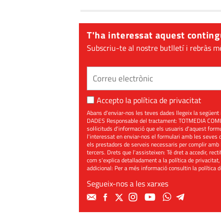
T'ha interessat aquest conting
Subscriu-te al nostre butlletí i rebràs m
Accepto la
política de privacitat
Abans d'enviar-nos les teves dades llegeix la seg
DADES Responsable del tractament: TOTMEDIA COMUNIC
sol·licituds d'informació que els usuaris d'aquest for
l'interessat en enviar-nos el formulari amb les seves d
els prestadors de serveis necessaris per complir amb 
tercers. Drets que l'assisteixen: Té dret a accedir, rect
com s'explica detalladament a la política de privacitat,
addicional: Per a més informació consultin la
política 
Segueix-nos a les xarxes