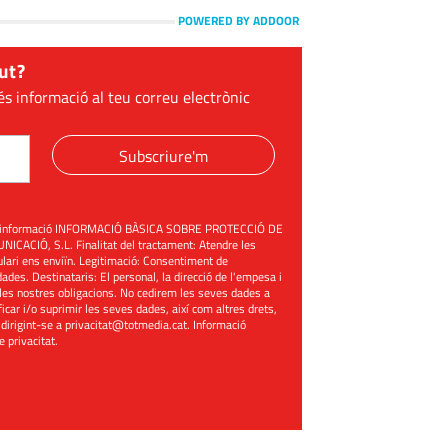
POWERED BY ADDOOR
ut?
és informació al teu correu electrònic
Subscriure'm
üent informació INFORMACIÓ BÀSICA SOBRE PROTECCIÓ DE
ACIÓ, S.L. Finalitat del tractament: Atendre les
mulari ens enviïn. Legitimació: Consentiment de
ades. Destinataris: El personal, la direcció de l'empesa i
les nostres obligacions. No cedirem les seves dades a
ificar i/o suprimir les seves dades, així com altres drets,
 dirigint-se a
privacitat@totmedia.cat
. Informació
de privacitat
.