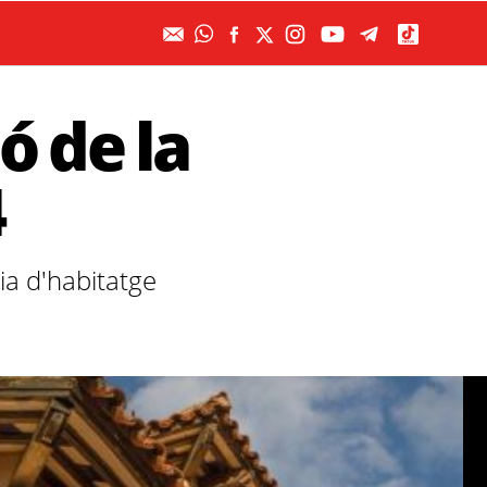
ó de la
4
ia d'habitatge