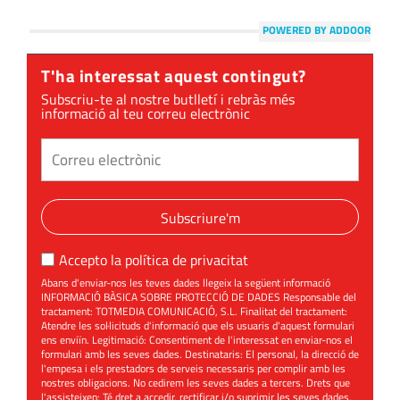
POWERED BY ADDOOR
T'ha interessat aquest contingut?
Subscriu-te al nostre butlletí i rebràs més
informació al teu correu electrònic
Subscriure'm
Accepto la
política de privacitat
Abans d'enviar-nos les teves dades llegeix la següent informació
INFORMACIÓ BÀSICA SOBRE PROTECCIÓ DE DADES Responsable del
tractament: TOTMEDIA COMUNICACIÓ, S.L. Finalitat del tractament:
Atendre les sol·licituds d'informació que els usuaris d'aquest formulari
ens enviïn. Legitimació: Consentiment de l'interessat en enviar-nos el
formulari amb les seves dades. Destinataris: El personal, la direcció de
l'empesa i els prestadors de serveis necessaris per complir amb les
nostres obligacions. No cedirem les seves dades a tercers. Drets que
l'assisteixen: Té dret a accedir, rectificar i/o suprimir les seves dades,