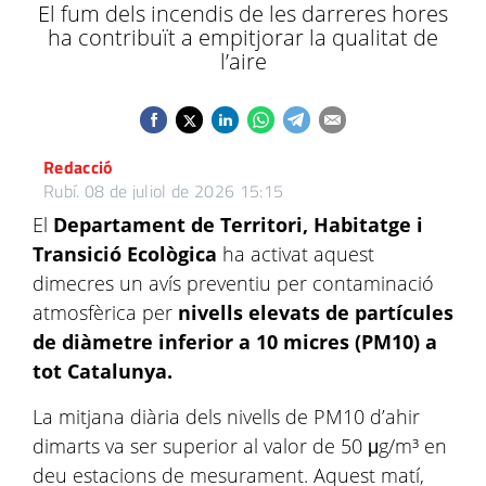
El fum dels incendis de les darreres hores
ha contribuït a empitjorar la qualitat de
l’aire
Redacció
Rubí.
08 de juliol de 2026 15:15
El
Departament de Territori, Habitatge i
Transició Ecològica
ha activat aquest
dimecres un avís preventiu per contaminació
atmosfèrica per
nivells elevats de partícules
de diàmetre inferior a 10 micres (PM10) a
tot Catalunya.
La mitjana diària dels nivells de PM10 d’ahir
dimarts va ser superior al valor de 50 μg/m³ en
deu estacions de mesurament. Aquest matí,