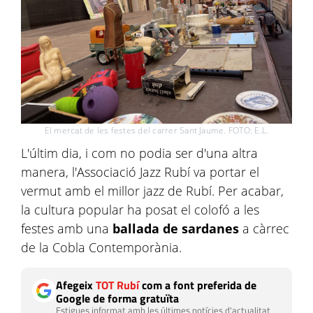
El mercat de les festes del carrer Sant Jaume. FOTO: E.L.
L'últim dia, i com no podia ser d'una altra
manera, l'Associació Jazz Rubí va portar el
vermut amb el millor jazz de Rubí. Per acabar,
la cultura popular ha posat el colofó a les
festes amb una
ballada de sardanes
a càrrec
de la Cobla Contemporània.
Afegeix
TOT Rubí
com a font preferida de
Google de forma gratuïta
Estigues informat amb les últimes notícies d'actualitat