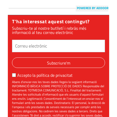
POWERED BY ADDOOR
T'ha interessat aquest contingut?
Subscriu-te al nostre butlletí i rebràs més
informació al teu correu electrònic
Subscriure'm
Accepto la
política de privacitat
Abans d'enviar-nos les teves dades llegeix la següent informació
INFORMACIÓ BÀSICA SOBRE PROTECCIÓ DE DADES Responsable del
tractament: TOTMEDIA COMUNICACIÓ, S.L. Finalitat del tractament:
Atendre les sol·licituds d'informació que els usuaris d'aquest formulari
ens enviïn. Legitimació: Consentiment de l'interessat en enviar-nos el
formulari amb les seves dades. Destinataris: El personal, la direcció de
l'empesa i els prestadors de serveis necessaris per complir amb les
nostres obligacions. No cedirem les seves dades a tercers. Drets que
l'assisteixen: Té dret a accedir, rectificar i/o suprimir les seves dades,