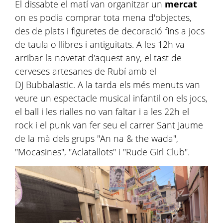
El dissabte el matí van organitzar un
mercat
on es podia comprar tota mena d'objectes,
des de plats i figuretes de decoració fins a jocs
de taula o llibres i antiguitats. A les 12h va
arribar la novetat d'aquest any, el tast de
cerveses artesanes de Rubí amb el
DJ Bubbalastic. A la tarda els més menuts van
veure un espectacle musical infantil on els jocs,
el ball i les rialles no van faltar i a les 22h el
rock i el punk van fer seu el carrer Sant Jaume
de la mà dels grups "An na & the wada",
"Mocasines", "Aclatallots" i "Rude Girl Club".