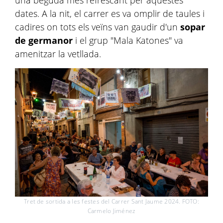
una beguda més refrescant per aquestes
dates. A la nit, el carrer es va omplir de taules i
cadires on tots els veïns van gaudir d'un
sopar
de germanor
i el grup "Mala Katones" va
amenitzar la vetllada.
Tret de sortida a les festes del Carrer Sant Jaume 2024. FOTO:
Carmelo Jiménez