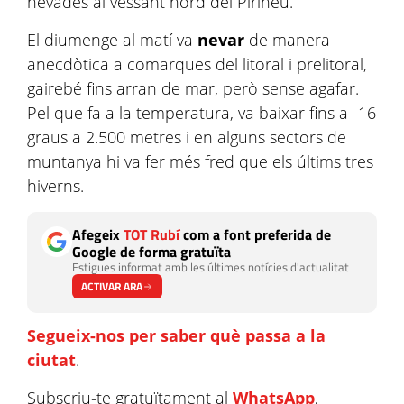
nevades al vessant nord del Pirineu.
El diumenge al matí va
nevar
de manera
anecdòtica a comarques del litoral i prelitoral,
gairebé fins arran de mar, però sense agafar.
Pel que fa a la temperatura, va baixar fins a -16
graus a 2.500 metres i en alguns sectors de
muntanya hi va fer més fred que els últims tres
hiverns.
Afegeix
TOT Rubí
com a font preferida de
Google de forma gratuïta
Estigues informat amb les últimes notícies d'actualitat
ACTIVAR ARA
Segueix-nos per saber què passa a la
ciutat
.
Subscriu-te gratuïtament al
WhatsApp
,