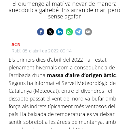
El diumenge al matí va nevar de manera
anecdòtica gairebé fins arran de mar, però
sense agafar
ACN
Rubí.
05 d’abril de 2022 09:14
Els primers dies d’abril del 2022 han estat
plenament hivernals com a conseqüència de
l’arribada d’una
massa d’aire d’origen àrtic
.
Segons ha informat el Servei Meteorològic de
Catalunya (Meteocat), entre el divendres i el
dissabte passat el vent del nord va bufar amb
força als indrets típicament més ventosos del
país i la baixada de temperatura es va deixar
sentir sobretot a les àrees de muntanya, amb