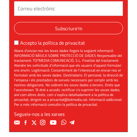
Subscriure'm
Accepto la
política de privacitat
Abans d'enviar-nos les teves dades llegeix la següent informació
INFORMACIÓ BÀSICA SOBRE PROTECCIÓ DE DADES Responsable del
tractament: TOTMEDIA COMUNICACIÓ, S.L. Finalitat del tractament:
Atendre les sol·licituds d'informació que els usuaris d'aquest formulari
ens enviïn. Legitimació: Consentiment de l'interessat en enviar-nos el
formulari amb les seves dades. Destinataris: El personal, la direcció de
l'empesa i els prestadors de serveis necessaris per complir amb les
nostres obligacions. No cedirem les seves dades a tercers. Drets que
l'assisteixen: Té dret a accedir, rectificar i/o suprimir les seves dades,
així com altres drets, com s'explica detalladament a la política de
privacitat, dirigint-se a
privacitat@totmedia.cat
. Informació addicional:
Per a més informació consultin la
política de privacitat
.
Segueix-nos a les xarxes