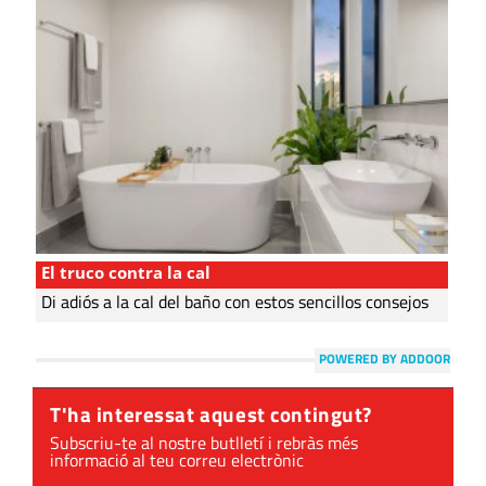
El truco contra la cal
Di adiós a la cal del baño con estos sencillos consejos
POWERED BY ADDOOR
T'ha interessat aquest contingut?
Subscriu-te al nostre butlletí i rebràs més
informació al teu correu electrònic