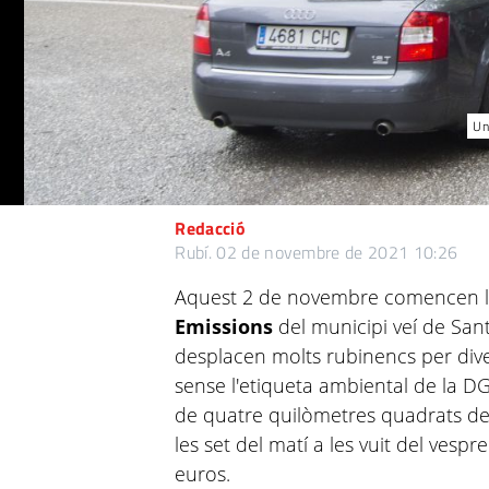
Un
Redacció
Rubí.
02 de novembre de 2021 10:26
Aquest 2 de novembre comencen l
Emissions
del municipi veí de San
desplacen molts rubinencs per dive
sense l'etiqueta ambiental de la D
de quatre quilòmetres quadrats del
les set del matí a les vuit del vespr
euros.