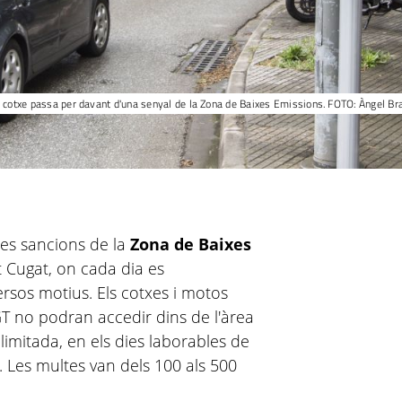
 cotxe passa per davant d'una senyal de la Zona de Baixes Emissions. FOTO: Àngel Br
es sancions de la
Zona de Baixes
t Cugat, on cada dia es
rsos motius. Els cotxes i motos
GT no podran accedir dins de l'àrea
imitada, en els dies laborables de
e. Les multes van dels 100 als 500