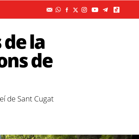
de la
ons de
veí de Sant Cugat