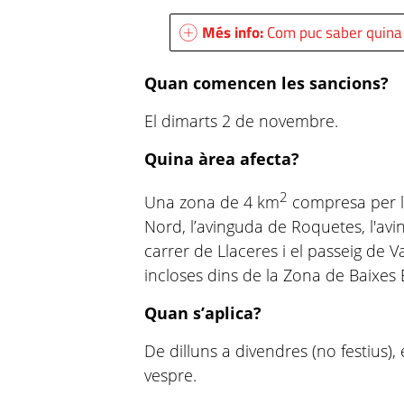
Més info:
Com puc saber quina 
Quan comencen les sancions?
El dimarts 2 de novembre.
Quina àrea afecta?
2
Una zona de 4 km
compresa per la
Nord, l’avinguda de Roquetes, l'avi
carrer de Llaceres i el passeig de V
incloses dins de la Zona de Baixes 
Quan s’aplica?
De dilluns a divendres (no festius), e
vespre.