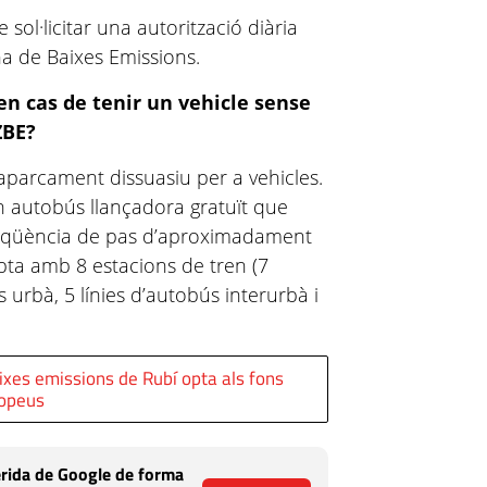
 sol·licitar una autorització diària
a de Baixes Emissions.
en cas de tenir un vehicle sense
ZBE?
aparcament dissuasiu per a vehicles.
n autobús llançadora gratuït que
reqüència de pas d’aproximadament
ta amb 8 estacions de tren (7
 urbà, 5 línies d’autobús interurbà i
ixes emissions de Rubí opta als fons
opeus
rida de Google de forma