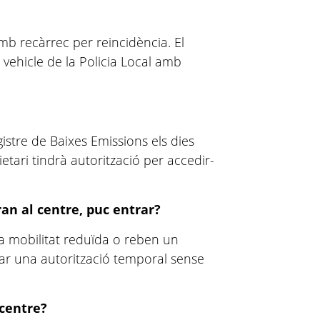
mb recàrrec per reincidència. El
 vehicle de la Policia Local amb
egistre de Baixes Emissions els dies
ietari tindrà autorització per accedir-
an al centre, puc entrar?
na mobilitat reduïda o reben un
ar una autorització temporal sense
 centre?