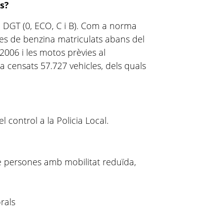
s?
a DGT (0, ECO, C i B). Com a norma
xes de benzina matriculats abans del
 2006 i les motos prèvies al
a censats 57.727 vehicles, dels quals
l control a la Policia Local.
de persones amb mobilitat reduïda,
rals