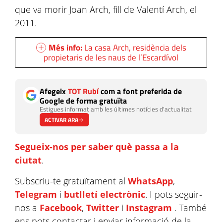
que va morir Joan Arch, fill de Valentí Arch, el
2011.
Més info:
La casa Arch, residència dels
propietaris de les naus de l’Escardívol
Afegeix
TOT Rubí
com a font preferida de
Google de forma gratuïta
Estigues informat amb les últimes notícies d'actualitat
ACTIVAR ARA
Segueix-nos per saber què passa a la
ciutat
.
Subscriu-te gratuïtament al
WhatsApp
,
Telegram
i
butlletí electrònic
. I pots seguir-
nos a
Facebook
,
Twitter
i
Instagram
. També
ens pots contactar i enviar informació de la