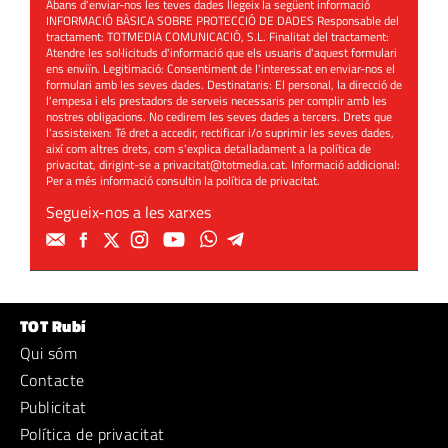
Abans d'enviar-nos les teves dades llegeix la següent informació
INFORMACIÓ BÀSICA SOBRE PROTECCIÓ DE DADES Responsable del
tractament: TOTMEDIA COMUNICACIÓ, S.L. Finalitat del tractament:
Atendre les sol·licituds d'informació que els usuaris d'aquest formulari
ens enviïn. Legitimació: Consentiment de l'interessat en enviar-nos el
formulari amb les seves dades. Destinataris: El personal, la direcció de
l'empesa i els prestadors de serveis necessaris per complir amb les
nostres obligacions. No cedirem les seves dades a tercers. Drets que
l'assisteixen: Té dret a accedir, rectificar i/o suprimir les seves dades,
així com altres drets, com s'explica detalladament a la política de
privacitat, dirigint-se a
privacitat@totmedia.cat
. Informació addicional:
Per a més informació consultin la
política de privacitat
.
Segueix-nos a les xarxes
TOT Rubí
Qui sóm
Contacte
Publicitat
Política de privacitat