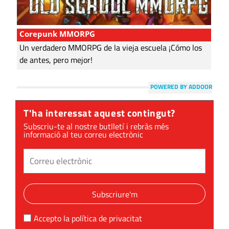
Corepunk MMORPG
Un verdadero MMORPG de la vieja escuela ¡Cómo los
de antes, pero mejor!
POWERED BY ADDOOR
T'ha interessat aquest contingut?
Subscriu-te al nostre butlletí i rebràs més
informació al teu correu electrònic
Subscriure'm
Accepto la
política de privacitat