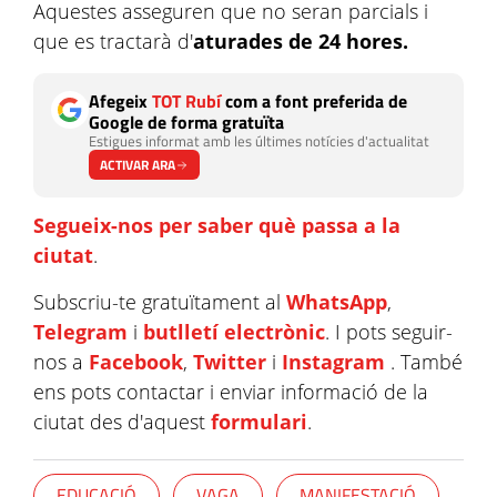
Aquestes asseguren que no seran parcials i
que es tractarà d'
aturades de 24 hores.
Afegeix
TOT Rubí
com a font preferida de
Google de forma gratuïta
Estigues informat amb les últimes notícies d'actualitat
ACTIVAR ARA
Segueix-nos per saber què passa a la
ciutat
.
Subscriu-te gratuïtament al
WhatsApp
,
Telegram
i
butlletí electrònic
. I pots seguir-
nos a
Facebook
,
Twitter
i
Instagram
. També
ens pots contactar i enviar informació de la
ciutat des d'aquest
formulari
.
EDUCACIÓ
VAGA
MANIFESTACIÓ