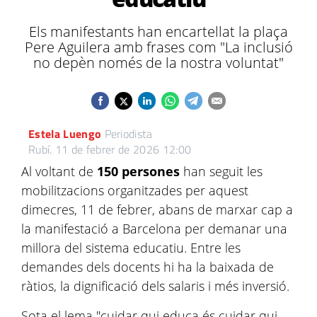
Els manifestants han encartellat la plaça
Pere Aguilera amb frases com "La inclusió
no depèn només de la nostra voluntat"
Estela Luengo
Periodista
Rubí.
11 de febrer de 2026 12:00
Al voltant de
150 persones
han seguit les
mobilitzacions organitzades per aquest
dimecres, 11 de febrer, abans de marxar cap a
la manifestació a Barcelona per demanar una
millora del sistema educatiu. Entre les
demandes dels docents hi ha la baixada de
ràtios, la dignificació dels salaris i més inversió.
Sota el lema "cuidar qui educa és cuidar qui