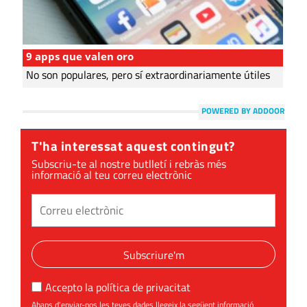
9 apps que valen oro
No son populares, pero sí extraordinariamente útiles
POWERED BY ADDOOR
T'ha interessat aquest contingut?
Subscriu-te al nostre butlletí i rebràs més
informació al teu correu electrònic
Subscriure'm
Accepto la
política de privacitat
Abans d'enviar-nos les teves dades llegeix la següent informació